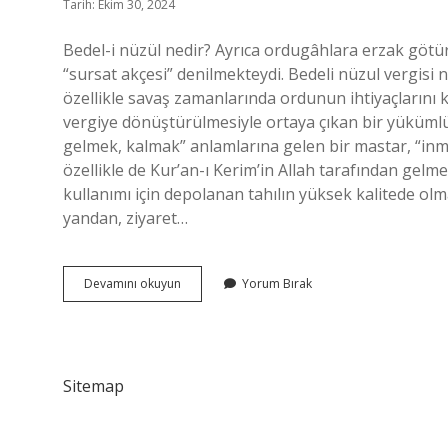
Tarih: Ekim 30, 2024
Bedel-i nüzül nedir? Ayrıca ordugâhlara erzak götür
“sursat akçesi” denilmekteydi. Bedeli nüzul vergisi 
özellikle savaş zamanlarında ordunun ihtiyaçlarını k
vergiye dönüştürülmesiyle ortaya çıkan bir yüküml
gelmek, kalmak” anlamlarına gelen bir mastar, “inmek
özellikle de Kur’an-ı Kerim’in Allah tarafından gelm
kullanımı için depolanan tahılın yüksek kalitede olm
yandan, ziyaret…
Bedel
Devamını okuyun
Yorum Bırak
I
Nüzul
Ne
Demek
Sitemap