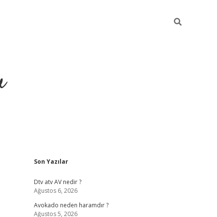
u
Sidebar
Son Yazılar
https://ilbet
Dtv atv AV nedir ?
Ağustos 6, 2026
Avokado neden haramdır ?
Ağustos 5, 2026