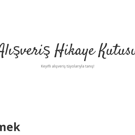
Alışveriş Hikaye Kutus
Keyifli alışveriş tüyolarıyla tanış!
emek