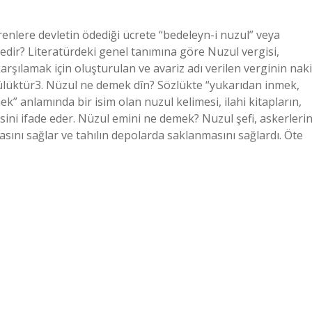
enlere devletin ödediği ücrete “bedeleyn-i nuzul” veya
nedir? Literatürdeki genel tanımına göre Nuzul vergisi,
arşılamak için oluşturulan ve avariz adı verilen verginin naki
ülüktür3. Nüzul ne demek dîn? Sözlükte “yukarıdan inmek,
” anlamında bir isim olan nuzul kelimesi, ilahi kitapların,
esini ifade eder. Nüzul emini ne demek? Nuzul şefi, askerleri
asını sağlar ve tahılın depolarda saklanmasını sağlardı. Öte