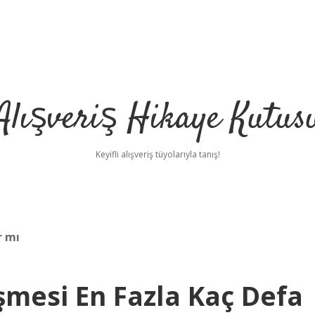
Alışveriş Hikaye Kutus
Keyifli alışveriş tüyolarıyla tanış!
r mı
leşmesi En Fazla Kaç Defa