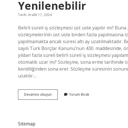
Yenilenebilir
Tarih: Aralık 11, 2024
Belirli süreli iş sözleşmesi üst üste yapılır mı? Buna
sözleşmelerinin üst üste birden fazla yapılmasına iz
yapılmamakta ancak süresi altı ay uzatılmaktadır. Beli
sayılı Türk Borçlar Kanunu’nun 430. maddesinde, ö
yıldan fazla süreli belirli süreli iş sözleşmesi yapıla
otomatik uzar mı? Sözleşme, sona erme tarihinde 
kendiliğinden sona erer. Sözleşme süresinin sonunda
uzatılır.…
Belirli
Devamını okuyun
Yorum Bırak
Süreli
Iş
Sözleşmesi
En
Fazla
Sitemap
Kaç