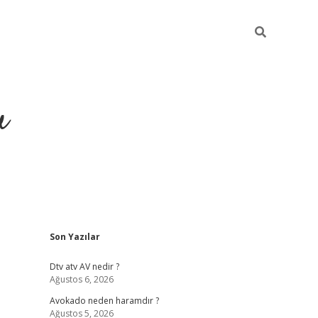
u
Sidebar
Son Yazılar
https://ilbet.casino/
Dtv atv AV nedir ?
Ağustos 6, 2026
Avokado neden haramdır ?
Ağustos 5, 2026