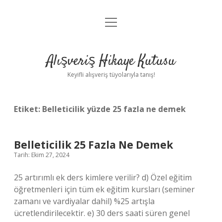
menüyü
Anasayfa
aç
Gizlilik Politikası
Alışveriş Hikaye Kutusu
Yasal Uyarı
Keyifli alışveriş tüyolarıyla tanış!
Hakkımızda
Etiket:
Belleticilik yüzde 25 fazla ne demek
Belleticilik 25 Fazla Ne Demek
Tarih: Ekim 27, 2024
25 artırımlı ek ders kimlere verilir? d) Özel eğitim
öğretmenleri için tüm ek eğitim kursları (seminer
zamanı ve vardiyalar dahil) %25 artışla
ücretlendirilecektir. e) 30 ders saati süren genel