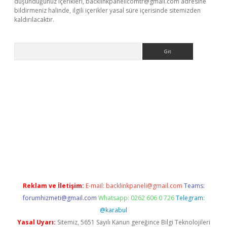
düşündüğünüz içerikleri,
backlinkpanelicomtr@gmail.com
adresine
bildirmeniz halinde, ilgili içerikler yasal süre içerisinde sitemizden
kaldırılacaktır.
Arama
ps://ilbet.casino/
Reklam ve İletişim:
E-mail:
backlinkpaneli@gmail.com
Teams:
forumhizmeti@gmail.com
Whatsapp: 0262 606 0 726
Telegram:
@karabul
Yasal Uyarı:
Sitemiz, 5651 Sayılı Kanun gereğince Bilgi Teknolojileri