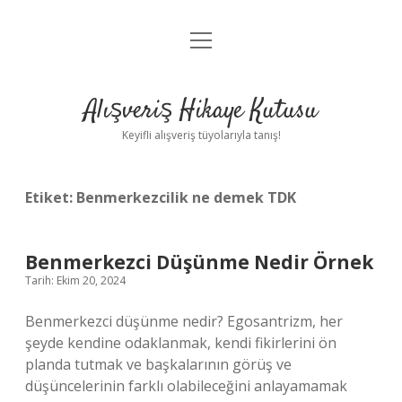
menüyü
Anasayfa
aç
Gizlilik Politikası
Alışveriş Hikaye Kutusu
Yasal Uyarı
Keyifli alışveriş tüyolarıyla tanış!
Hakkımızda
Etiket:
Benmerkezcilik ne demek TDK
Benmerkezci Düşünme Nedir Örnek
Tarih: Ekim 20, 2024
Benmerkezci düşünme nedir? Egosantrizm, her
şeyde kendine odaklanmak, kendi fikirlerini ön
planda tutmak ve başkalarının görüş ve
düşüncelerinin farklı olabileceğini anlayamamak