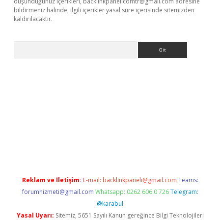
düşündüğünüz içerikleri,
backlinkpanelicomtr@gmail.com
adresine
bildirmeniz halinde, ilgili içerikler yasal süre içerisinde sitemizden
kaldırılacaktır.
Arama
ps://ilbet.casino/
Reklam ve İletişim:
E-mail:
backlinkpaneli@gmail.com
Teams:
forumhizmeti@gmail.com
Whatsapp: 0262 606 0 726
Telegram:
@karabul
Yasal Uyarı:
Sitemiz, 5651 Sayılı Kanun gereğince Bilgi Teknolojileri