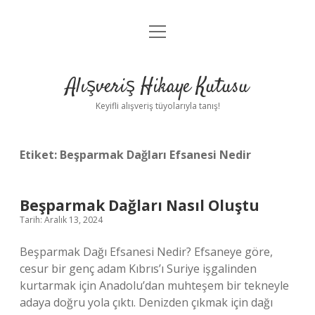
menüyü
Anasayfa
aç
Gizlilik Politikası
Alışveriş Hikaye Kutusu
Yasal Uyarı
Keyifli alışveriş tüyolarıyla tanış!
Hakkımızda
Etiket:
Beşparmak Dağları Efsanesi Nedir
Beşparmak Dağları Nasıl Oluştu
Tarih: Aralık 13, 2024
Beşparmak Dağı Efsanesi Nedir? Efsaneye göre,
cesur bir genç adam Kıbrıs’ı Suriye işgalinden
kurtarmak için Anadolu’dan muhteşem bir tekneyle
adaya doğru yola çıktı. Denizden çıkmak için dağı