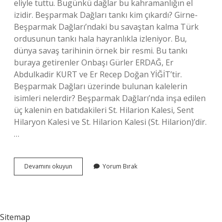
eliyle tuttu. Bugünkü dağlar bu kahramanlığın el
izidir. Beşparmak Dağları tankı kim çıkardı? Girne-
Beşparmak Dağları’ndaki bu savaştan kalma Türk
ordusunun tankı hala hayranlıkla izleniyor. Bu,
dünya savaş tarihinin örnek bir resmi. Bu tankı
buraya getirenler Onbaşı Gürler ERDAĞ, Er
Abdulkadir KURT ve Er Recep Doğan YİĞİT’tir.
Beşparmak Dağları üzerinde bulunan kalelerin
isimleri nelerdir? Beşparmak Dağları’nda inşa edilen
üç kalenin en batıdakileri St. Hilarion Kalesi, Sent
Hilaryon Kalesi ve St. Hilarion Kalesi (St. Hilarion)’dir.
…
Beşparmak
Devamını okuyun
Yorum Bırak
Dağları
Nasıl
Oluştu
Sitemap