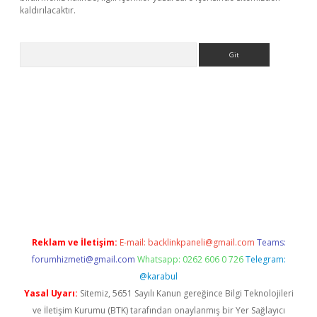
kaldırılacaktır.
Arama
ps://ilbet.casino/
Reklam ve İletişim:
E-mail:
backlinkpaneli@gmail.com
Teams:
forumhizmeti@gmail.com
Whatsapp: 0262 606 0 726
Telegram:
@karabul
Yasal Uyarı:
Sitemiz, 5651 Sayılı Kanun gereğince Bilgi Teknolojileri
ve İletişim Kurumu (BTK) tarafından onaylanmış bir Yer Sağlayıcı