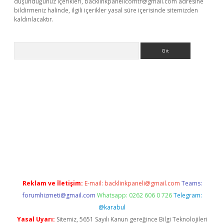
düşündüğünüz içerikleri,
backlinkpanelicomtr@gmail.com
adresine
bildirmeniz halinde, ilgili içerikler yasal süre içerisinde sitemizden
kaldırılacaktır.
Arama
et.casino/
Reklam ve İletişim:
E-mail:
backlinkpaneli@gmail.com
Teams:
forumhizmeti@gmail.com
Whatsapp: 0262 606 0 726
Telegram:
@karabul
Yasal Uyarı:
Sitemiz, 5651 Sayılı Kanun gereğince Bilgi Teknolojileri