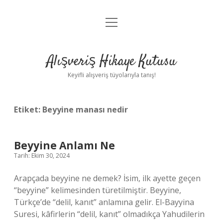
menüyü
Anasayfa
aç
Gizlilik Politikası
Alışveriş Hikaye Kutusu
Yasal Uyarı
Keyifli alışveriş tüyolarıyla tanış!
Hakkımızda
Etiket:
Beyyine manası nedir
Beyyine Anlamı Ne
Tarih: Ekim 30, 2024
Arapçada beyyine ne demek? İsim, ilk ayette geçen
“beyyine” kelimesinden türetilmiştir. Beyyine,
Türkçe’de “delil, kanıt” anlamına gelir. El-Bayyina
Suresi, kâfirlerin “delil, kanıt” olmadıkça Yahudilerin