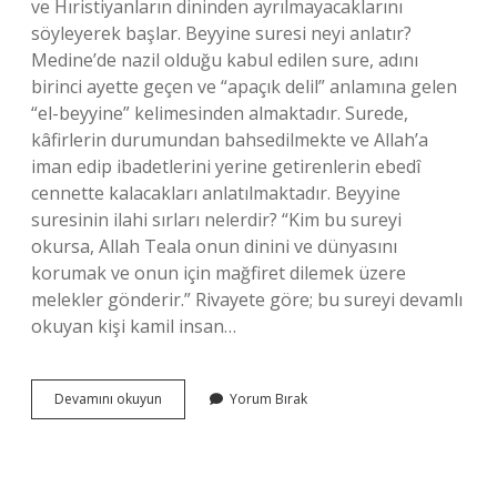
ve Hıristiyanların dininden ayrılmayacaklarını
söyleyerek başlar. Beyyine suresi neyi anlatır?
Medine’de nazil olduğu kabul edilen sure, adını
birinci ayette geçen ve “apaçık delil” anlamına gelen
“el-beyyine” kelimesinden almaktadır. Surede,
kâfirlerin durumundan bahsedilmekte ve Allah’a
iman edip ibadetlerini yerine getirenlerin ebedî
cennette kalacakları anlatılmaktadır. Beyyine
suresinin ilahi sırları nelerdir? “Kim bu sureyi
okursa, Allah Teala onun dinini ve dünyasını
korumak ve onun için mağfiret dilemek üzere
melekler gönderir.” Rivayete göre; bu sureyi devamlı
okuyan kişi kamil insan…
Beyyine
Devamını okuyun
Yorum Bırak
Anlamı
Ne