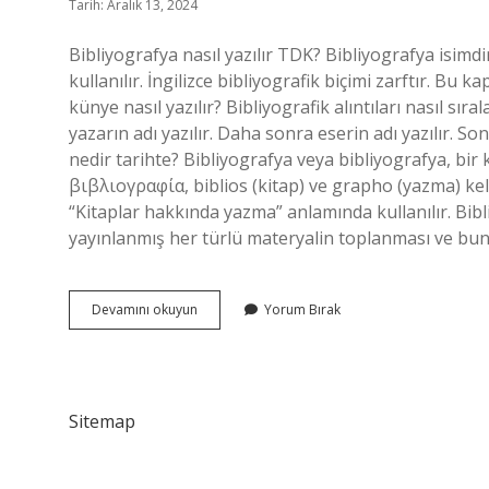
Tarih: Aralık 13, 2024
Bibliyografya nasıl yazılır TDK? Bibliyografya isimdir
kullanılır. İngilizce bibliyografik biçimi zarftır. Bu
künye nasıl yazılır? Bibliyografik alıntıları nasıl sır
yazarın adı yazılır. Daha sonra eserin adı yazılır. Son
nedir tarihte? Bibliyografya veya bibliyografya, bi
βιβλιογραφία, biblios (kitap) ve grapho (yazma) kel
“Kitaplar hakkında yazma” anlamında kullanılır. Bibl
yayınlanmış her türlü materyalin toplanması ve bunl
Bibliyografya
Devamını okuyun
Yorum Bırak
Nasıl
Yazılır
Sitemap