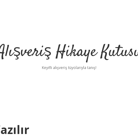
Alışveriş Hikaye Kutus
Keyifli alışveriş tüyolarıyla tanış!
azılır