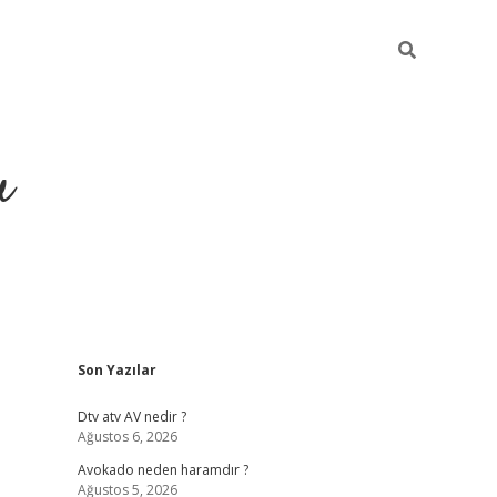
u
Sidebar
Son Yazılar
https://ilbe
Dtv atv AV nedir ?
Ağustos 6, 2026
Avokado neden haramdır ?
Ağustos 5, 2026