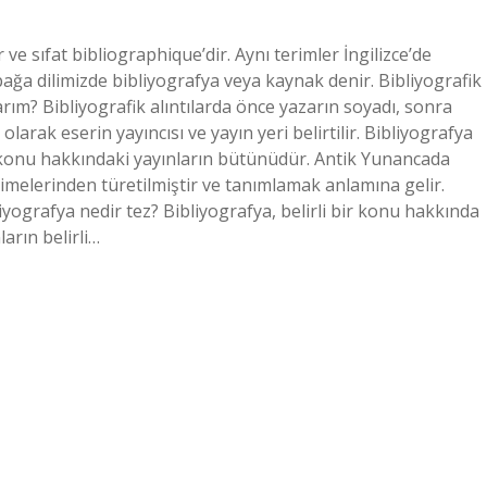
 ve sıfat bibliographique’dir. Aynı terimler İngilizce’de
 kapağa dilimizde bibliyografya veya kaynak denir. Bibliyografik
alarım? Bibliyografik alıntılarda önce yazarın soyadı, sonra
 olarak eserin yayıncısı ve yayın yeri belirtilir. Bibliyografya
r konu hakkındaki yayınların bütünüdür. Antik Yunancada
imelerinden türetilmiştir ve tanımlamak anlamına gelir.
iyografya nedir tez? Bibliyografya, belirli bir konu hakkında
arın belirli…