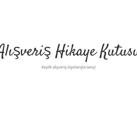
Alışveriş Hikaye Kutus
Keyifli alışveriş tüyolarıyla tanış!