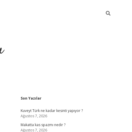
u
Sidebar
Son Yazılar
https://ilbe
Kuveyt Türk ne kadar kesinti yapıyor ?
Ağustos 7, 2026
Makatta kas spazmı nedir ?
Ağustos 7, 2026