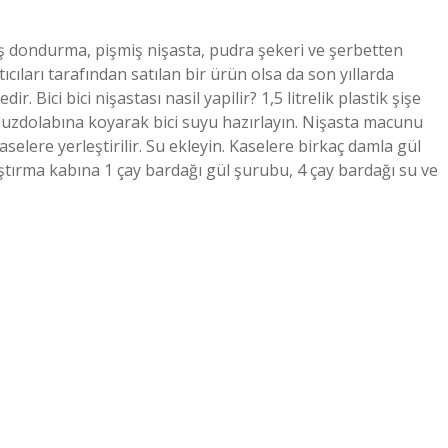
miş dondurma, pişmiş nişasta, pudra şekeri ve şerbetten
ıcıları tarafından satılan bir ürün olsa da son yıllarda
r. Bici bici nişastası nasil yapilir? 1,5 litrelik plastik şişe
p buzdolabına koyarak bici suyu hazırlayın. Nişasta macunu
lere yerleştirilir. Su ekleyin. Kaselere birkaç damla gül
arıştırma kabına 1 çay bardağı gül şurubu, 4 çay bardağı su ve