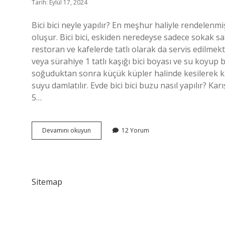
Tarih: Eylül 17, 2024
Bici bici neyle yapılır? En meşhur haliyle rendelen
oluşur. Bici bici, eskiden neredeyse sadece sokak sat
restoran ve kafelerde tatlı olarak da servis edilmektedi
veya sürahiye 1 tatlı kaşığı bici boyası ve su koyu
soğuduktan sonra küçük küpler halinde kesilerek kase
suyu damlatılır. Evde bici bici buzu nasıl yapılır? K
5…
Bici
Devamını okuyun
12 Yorum
Bici
Nasıl
Yapılır
Sitemap