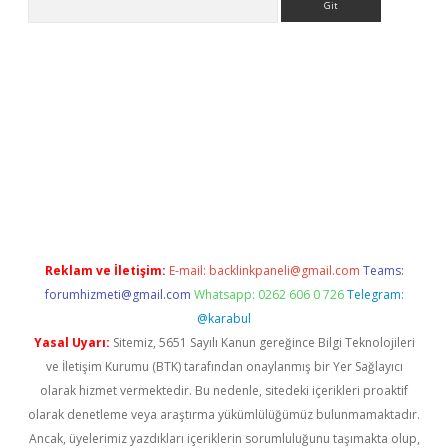
ps://ilbet.casino/
Reklam ve İletişim:
E-mail:
backlinkpaneli@gmail.com
Teams:
forumhizmeti@gmail.com
Whatsapp: 0262 606 0 726
Telegram:
@karabul
Yasal Uyarı:
Sitemiz, 5651 Sayılı Kanun gereğince Bilgi Teknolojileri
ve İletişim Kurumu (BTK) tarafından onaylanmış bir Yer Sağlayıcı
olarak hizmet vermektedir. Bu nedenle, sitedeki içerikleri proaktif
olarak denetleme veya araştırma yükümlülüğümüz bulunmamaktadır.
Ancak, üyelerimiz yazdıkları içeriklerin sorumluluğunu taşımakta olup,