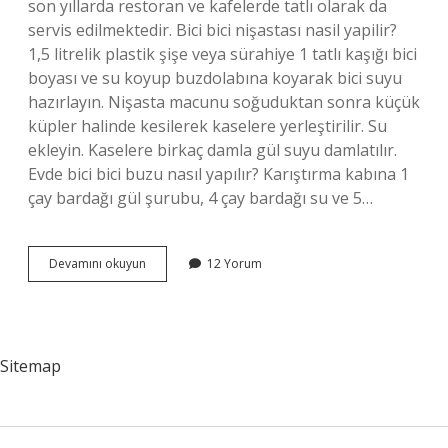
son yıllarda restoran ve kafelerde tatlı olarak da
servis edilmektedir. Bici bici nişastası nasil yapilir?
1,5 litrelik plastik şişe veya sürahiye 1 tatlı kaşığı bici
boyası ve su koyup buzdolabına koyarak bici suyu
hazırlayın. Nişasta macunu soğuduktan sonra küçük
küpler halinde kesilerek kaselere yerleştirilir. Su
ekleyin. Kaselere birkaç damla gül suyu damlatılır.
Evde bici bici buzu nasıl yapılır? Karıştırma kabına 1
çay bardağı gül şurubu, 4 çay bardağı su ve 5…
Bici
Devamını okuyun
12 Yorum
Bici
Nasıl
Yapılır
Sitemap