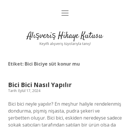
menüyü
Anasayfa
aç
Gizlilik Politikası
Alışveriş Hikaye Kutusu
Yasal Uyarı
Keyifli alışveriş tüyolarıyla tanış!
Hakkımızda
Etiket:
Bici Biciye süt konur mu
Bici Bici Nasıl Yapılır
Tarih: Eylül 17, 2024
Bici bici neyle yapılır? En meşhur haliyle rendelenmiş
dondurma, pişmiş nişasta, pudra şekeri ve
şerbetten oluşur. Bici bici, eskiden neredeyse sadece
sokak satıcıları tarafından satılan bir ürün olsa da