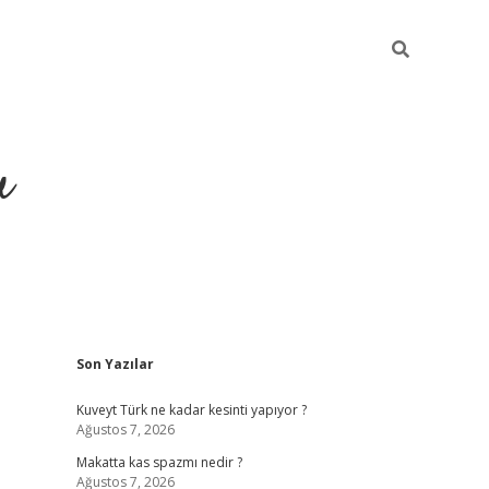
u
Sidebar
Son Yazılar
https://ilbe
Kuveyt Türk ne kadar kesinti yapıyor ?
Ağustos 7, 2026
Makatta kas spazmı nedir ?
Ağustos 7, 2026