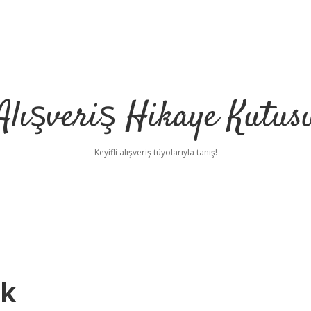
Alışveriş Hikaye Kutus
Keyifli alışveriş tüyolarıyla tanış!
ek