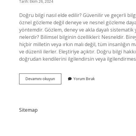
Tarih: Ekim 26, 2024
Doğru bilgi nasıl elde edilir? Güvenilir ve geçerli bi
öznel gözleme değil deneye ve nesnel gözleme dayanı
yöntemdir. Gözlem, deney ve akla dayalı sistematik yol
nelerdir? Bilimsel bilginin özellikleri: Nesneldir. Bi
hiçbir milletin veya ırkın malı değil, tüm insanlığın m
ve düzenli ilerler. Eleştiriye açıktır. Doğru bilgi h
doğrudan kendilerini ilgilendirsin veya ilgilendirmesi
Doğru
Devamını okuyun
Yorum Bırak
Bilgi
Ne
Demek
Sitemap