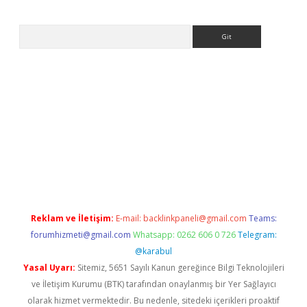
Arama
ps://ilbet.casino/
Reklam ve İletişim:
E-mail:
backlinkpaneli@gmail.com
Teams:
forumhizmeti@gmail.com
Whatsapp: 0262 606 0 726
Telegram:
@karabul
Yasal Uyarı:
Sitemiz, 5651 Sayılı Kanun gereğince Bilgi Teknolojileri
ve İletişim Kurumu (BTK) tarafından onaylanmış bir Yer Sağlayıcı
olarak hizmet vermektedir. Bu nedenle, sitedeki içerikleri proaktif