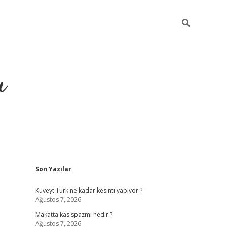
u
Sidebar
Son Yazılar
https://ilbe
Kuveyt Türk ne kadar kesinti yapıyor ?
Ağustos 7, 2026
Makatta kas spazmı nedir ?
Ağustos 7, 2026