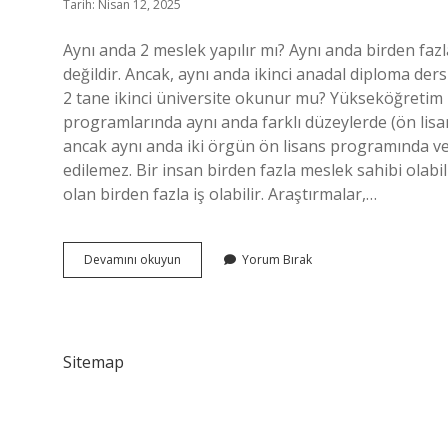
Tarih: Nisan 12, 2025
Aynı anda 2 meslek yapılır mı? Aynı anda birden fa
değildir. Ancak, aynı anda ikinci anadal diploma d
2 tane ikinci üniversite okunur mu? Yükseköğretim 
programlarında aynı anda farklı düzeylerde (ön lisan
ancak aynı anda iki örgün ön lisans programında v
edilemez. Bir insan birden fazla meslek sahibi olabili
olan birden fazla iş olabilir. Araştırmalar,…
2
Devamını okuyun
Yorum Bırak
Meslek
Aynı
Anda
Okunur
Mu
Sitemap