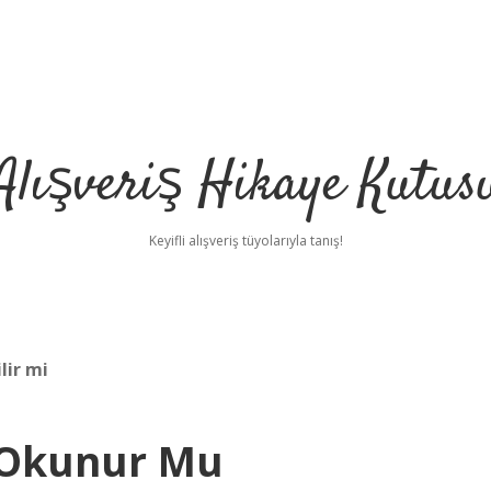
Alışveriş Hikaye Kutus
Keyifli alışveriş tüyolarıyla tanış!
lir mi
 Okunur Mu