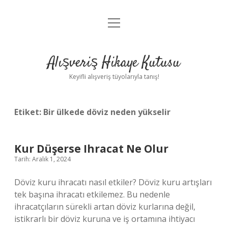
menüyü
Anasayfa
aç
Gizlilik Politikası
Alışveriş Hikaye Kutusu
Yasal Uyarı
Keyifli alışveriş tüyolarıyla tanış!
Hakkımızda
Etiket:
Bir ülkede döviz neden yükselir
Kur Düşerse Ihracat Ne Olur
Tarih: Aralık 1, 2024
Döviz kuru ihracatı nasıl etkiler? Döviz kuru artışları
tek başına ihracatı etkilemez. Bu nedenle
ihracatçıların sürekli artan döviz kurlarına değil,
istikrarlı bir döviz kuruna ve iş ortamına ihtiyacı