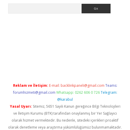
Arama
ps://ilbet.casino/
Reklam ve İletişim:
E-mail:
backlinkpaneli@gmail.com
Teams:
forumhizmeti@gmail.com
Whatsapp: 0262 606 0 726
Telegram:
@karabul
Yasal Uyarı:
Sitemiz, 5651 Sayılı Kanun gereğince Bilgi Teknolojileri
ve İletişim Kurumu (BTK) tarafından onaylanmış bir Yer Sağlayıcı
olarak hizmet vermektedir. Bu nedenle, sitedeki içerikleri proaktif
olarak denetleme veya araştırma yükümlülüğümüz bulunmamaktadır.