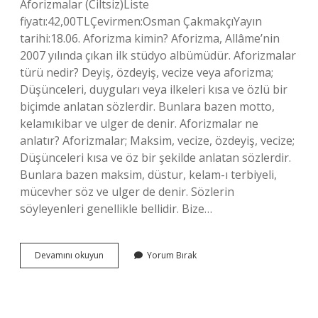
Aforizmalar (Ciltsiz)Liste
fiyatı:42,00TLÇevirmen:Osman ÇakmakçıYayın
tarihi:18.06. Aforizma kimin? Aforizma, Allâme’nin
2007 yılında çıkan ilk stüdyo albümüdür. Aforizmalar
türü nedir? Deyiş, özdeyiş, vecize veya aforizma;
Düşünceleri, duyguları veya ilkeleri kısa ve özlü bir
biçimde anlatan sözlerdir. Bunlara bazen motto,
kelamıkibar ve ulger de denir. Aforizmalar ne
anlatır? Aforizmalar; Maksim, vecize, özdeyiş, vecize;
Düşünceleri kısa ve öz bir şekilde anlatan sözlerdir.
Bunlara bazen maksim, düstur, kelam-ı terbiyeli,
mücevher söz ve ulger de denir. Sözlerin
söyleyenleri genellikle bellidir. Bize…
Aforizmalar
Devamını okuyun
Yorum Bırak
Kaç
Yaş
Için