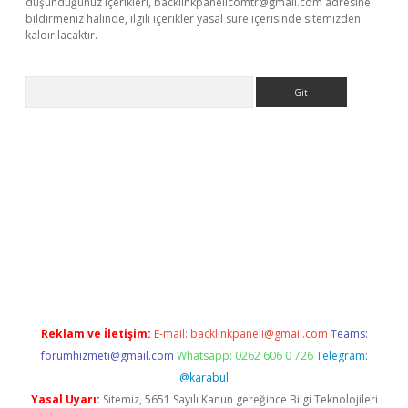
düşündüğünüz içerikleri,
backlinkpanelicomtr@gmail.com
adresine
bildirmeniz halinde, ilgili içerikler yasal süre içerisinde sitemizden
kaldırılacaktır.
Arama
ps://ilbet.casino/
Reklam ve İletişim:
E-mail:
backlinkpaneli@gmail.com
Teams:
forumhizmeti@gmail.com
Whatsapp: 0262 606 0 726
Telegram:
@karabul
Yasal Uyarı:
Sitemiz, 5651 Sayılı Kanun gereğince Bilgi Teknolojileri