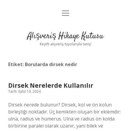
menüyü
Anasayfa
aç
Gizlilik Politikası
Alışveriş Hikaye Kutusu
Yasal Uyarı
Keyifli alışveriş tüyolarıyla tanış!
Hakkımızda
Etiket:
Borularda dirsek nedir
Dirsek Nerelerde Kullanılır
Tarih: Eylül 19, 2024
Dirsek nerede bulunur? Dirsek, kol ve ön kolun
birleştiği noktadır. Üç kemikten oluşan bir eklemdir:
ulna, radius ve humerus. Ulna ve radius ön kolda
birbirine paralel olarak uzanır, yani bilek ve