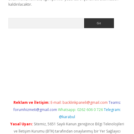
kaldırılacaktır.
Arama
ps://ilbet.casino/
Reklam ve İletişim:
E-mail:
backlinkpaneli@gmail.com
Teams:
forumhizmeti@gmail.com
Whatsapp: 0262 606 0 726
Telegram:
@karabul
Yasal Uyarı:
Sitemiz, 5651 Sayılı Kanun gereğince Bilgi Teknolojileri
ve İletişim Kurumu (BTK) tarafından onaylanmış bir Yer Sağlayıcı