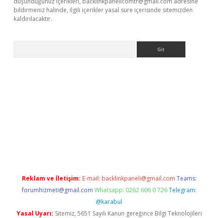
düşündüğünüz içerikleri,
backlinkpanelicomtr@gmail.com
adresine
bildirmeniz halinde, ilgili içerikler yasal süre içerisinde sitemizden
kaldırılacaktır.
Arama
ps://ilbet.casino/
Reklam ve İletişim:
E-mail:
backlinkpaneli@gmail.com
Teams:
forumhizmeti@gmail.com
Whatsapp: 0262 606 0 726
Telegram:
@karabul
Yasal Uyarı:
Sitemiz, 5651 Sayılı Kanun gereğince Bilgi Teknolojileri