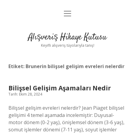
menüyü
Anasayfa
aç
Gizlilik Politikası
Alışveriş Hikaye Kutusu
Yasal Uyarı
Keyifli alışveriş tüyolarıyla tanış!
Hakkımızda
Etiket:
Brunerin bilişsel gelişim evreleri nelerdir
Bilişsel Gelişim Aşamaları Nedir
Tarih: Ekim 28, 2024
Bilişsel gelişim evreleri nelerdir? Jean Piaget bilişsel
gelişimi 4 temel aşamada incelemiştir: Duyusal-
motor dönem (0-2 yaş), önişlemsel dönem (3-6 yaş),
somut işlemler dönemi (7-11 yaş), soyut işlemler