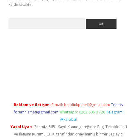
kaldırılacaktır.
Arama
ps://ilbet.casino/
Reklam ve İletişim:
E-mail:
backlinkpaneli@gmail.com
Teams:
forumhizmeti@gmail.com
Whatsapp: 0262 606 0 726
Telegram:
@karabul
Yasal Uyarı:
Sitemiz, 5651 Sayılı Kanun gereğince Bilgi Teknolojileri
ve İletişim Kurumu (BTK) tarafından onaylanmış bir Yer Sağlayıcı