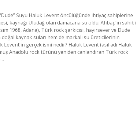
“Dude” Suyu Haluk Levent öncülüğünde ihtiyaç sahiplerine
esi, kaynağı Uludağ olan damacana su oldu. Ahbap’ın sahibi
Kasım 1968, Adana), Türk rock şarkıcısı, hayırsever ve Dude
doğal kaynak suları hem de markalı su üreticilerinin
uk Levent’in gerçek ismi nedir? Haluk Levent (asıl adı Haluk
utmuş Anadolu rock türünü yeniden canlandıran Türk rock
e…