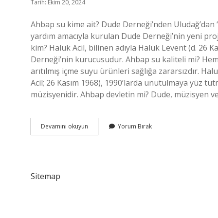
Tarih: Ekim 20, 2024
Ahbap su kime ait? Dude Derneği’nden Uludağ’dan 
yardım amacıyla kurulan Dude Derneği’nin yeni proj
kim? Haluk Acil, bilinen adıyla Haluk Levent (d. 26 
Derneği’nin kurucusudur. Ahbap su kaliteli mi? Hem 
arıtılmış içme suyu ürünleri sağlığa zararsızdır. Hal
Acil; 26 Kasım 1968), 1990’larda unutulmaya yüz t
müzisyenidir. Ahbap devletin mi? Dude, müzisyen v
Ahbap
Devamını okuyun
Yorum Bırak
Su
Haluk
Leventin
Mi
Sitemap