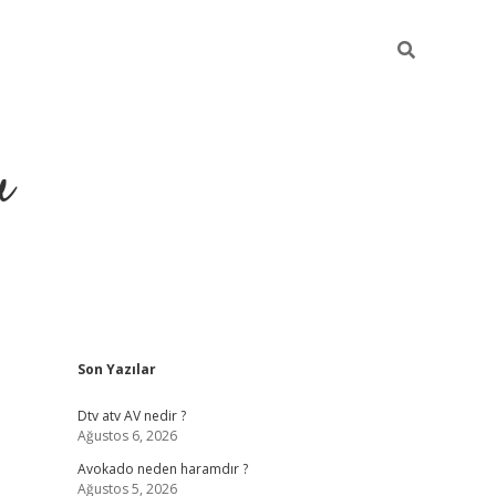
u
Sidebar
Son Yazılar
https://ilbe
Dtv atv AV nedir ?
Ağustos 6, 2026
Avokado neden haramdır ?
Ağustos 5, 2026