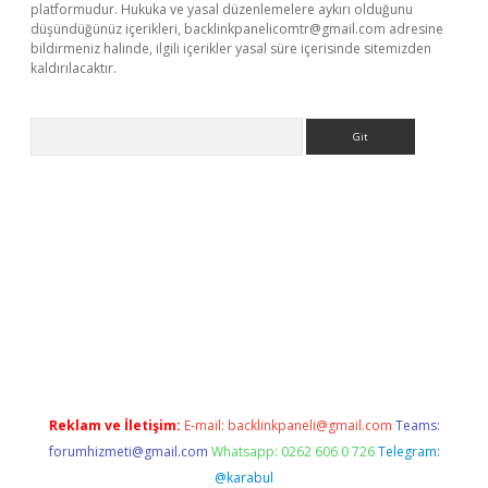
platformudur. Hukuka ve yasal düzenlemelere aykırı olduğunu
düşündüğünüz içerikleri,
backlinkpanelicomtr@gmail.com
adresine
bildirmeniz halinde, ilgili içerikler yasal süre içerisinde sitemizden
kaldırılacaktır.
Arama
ps://ilbet.casino/
Reklam ve İletişim:
E-mail:
backlinkpaneli@gmail.com
Teams:
forumhizmeti@gmail.com
Whatsapp: 0262 606 0 726
Telegram:
@karabul