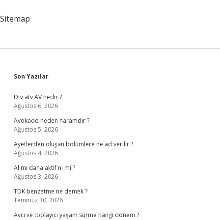
Indirimli
Araç
Sitemap
Alabilir
Mi
Sidebar
Son Yazılar
Dtv atv AV nedir ?
Ağustos 6, 2026
Avokado neden haramdır ?
Ağustos 5, 2026
Ayetlerden oluşan bölümlere ne ad verilir ?
Ağustos 4, 2026
Al mı daha aktif ni mi ?
Ağustos 3, 2026
TDK benzetme ne demek ?
Temmuz 30, 2026
Avcı ve toplayıcı yaşam sürme hangi dönem ?