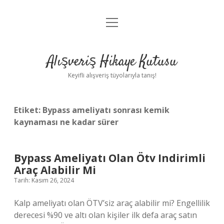
menüyü
Anasayfa
aç
Gizlilik Politikası
Alışveriş Hikaye Kutusu
Yasal Uyarı
Keyifli alışveriş tüyolarıyla tanış!
Hakkımızda
Etiket:
Bypass ameliyatı sonrası kemik
kaynaması ne kadar sürer
Bypass Ameliyatı Olan Ötv Indirimli
Araç Alabilir Mi
Tarih: Kasım 26, 2024
Kalp ameliyatı olan ÖTV’siz araç alabilir mi? Engellilik
derecesi %90 ve altı olan kişiler ilk defa araç satın