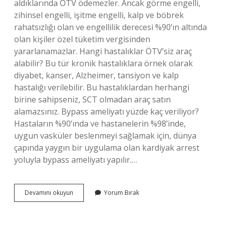
aldıklarında ÖTV ödemezler. Ancak görme engelli,
zihinsel engelli, işitme engelli, kalp ve böbrek
rahatsızlığı olan ve engellilik derecesi %90’ın altında
olan kişiler özel tüketim vergisinden
yararlanamazlar. Hangi hastalıklar ÖTV’siz araç
alabilir? Bu tür kronik hastalıklara örnek olarak
diyabet, kanser, Alzheimer, tansiyon ve kalp
hastalığı verilebilir. Bu hastalıklardan herhangi
birine sahipseniz, SCT olmadan araç satın
alamazsınız. Bypass ameliyatı yüzde kaç veriliyor?
Hastaların %90’ında ve hastanelerin %98’inde,
uygun vasküler beslenmeyi sağlamak için, dünya
çapında yaygın bir uygulama olan kardiyak arrest
yoluyla bypass ameliyatı yapılır.…
Bypass
Devamını okuyun
Yorum Bırak
Ameliyatı
Olan
Ötv