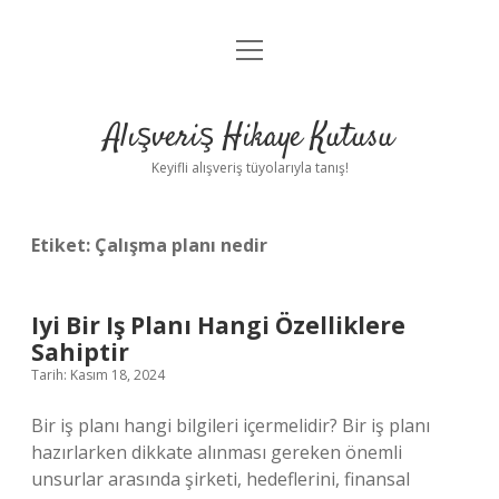
menüyü
Anasayfa
aç
Gizlilik Politikası
Alışveriş Hikaye Kutusu
Yasal Uyarı
Keyifli alışveriş tüyolarıyla tanış!
Hakkımızda
Etiket:
Çalışma planı nedir
Iyi Bir Iş Planı Hangi Özelliklere
Sahiptir
Tarih: Kasım 18, 2024
Bir iş planı hangi bilgileri içermelidir? Bir iş planı
hazırlarken dikkate alınması gereken önemli
unsurlar arasında şirketi, hedeflerini, finansal