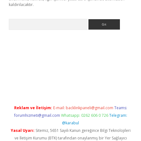
kaldırılacaktır.
Arama
ps://ilbet.casino/
Reklam ve İletişim:
E-mail:
backlinkpaneli@gmail.com
Teams:
forumhizmeti@gmail.com
Whatsapp: 0262 606 0 726
Telegram:
@karabul
Yasal Uyarı:
Sitemiz, 5651 Sayılı Kanun gereğince Bilgi Teknolojileri
ve İletişim Kurumu (BTK) tarafından onaylanmış bir Yer Sağlayıcı