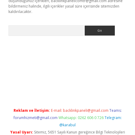
düşündüğünüz içerikleri,
backlinkpanelicomtr@gmail.com
adresine
bildirmeniz halinde, ilgili içerikler yasal süre içerisinde sitemizden
kaldırılacaktır.
Arama
ps://ilbet.casino/
Reklam ve İletişim:
E-mail:
backlinkpaneli@gmail.com
Teams:
forumhizmeti@gmail.com
Whatsapp: 0262 606 0 726
Telegram:
@karabul
Yasal Uyarı:
Sitemiz, 5651 Sayılı Kanun gereğince Bilgi Teknolojileri