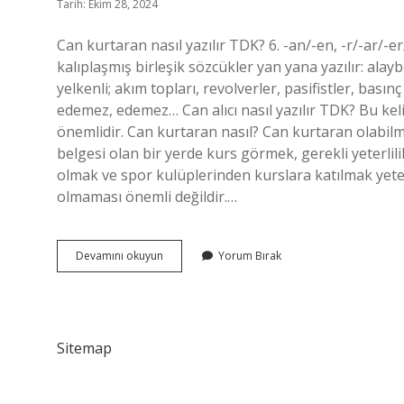
Tarih: Ekim 28, 2024
Can kurtaran nasıl yazılır TDK? 6. -an/-en, -r/-ar/-e
kalıplaşmış birleşik sözcükler yan yana yazılır: ala
yelkenli; akım topları, revolverler, pasifistler, basın
edemez, edemez… Can alıcı nasıl yazılır TDK? Bu kelim
önemlidir. Can kurtaran nasıl? Can kurtaran olabilme
belgesi olan bir yerde kurs görmek, gerekli yeterl
olmak ve spor kulüplerinden kurslara katılmak yeterl
olmaması önemli değildir.…
Can
Devamını okuyun
Yorum Bırak
Kurtaran
Nasıl
Yazılı
Sitemap