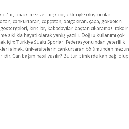
r/-ır/-ir, -maz/-mez ve -mış/-miş ekleriyle oluşturulan
ybozan, cankurtaran, çöpçatan, dalgakıran, çapa, gökdelen,
ç göstergeleri, kırıcılar, kabadayılar; baştan çıkaramaz, takdir
e sıklıkla hayati olarak yanlış yazılır. Doğru kullanımı çok
k için; Türkiye Sualtı Sporları Federasyonu’ndan yeterlilik
ilikleri almak, üniversitelerin cankurtaran bölümünden mezun
idir. Can bağım nasıl yazılır? Bu tür isimlerde kan bağı olup