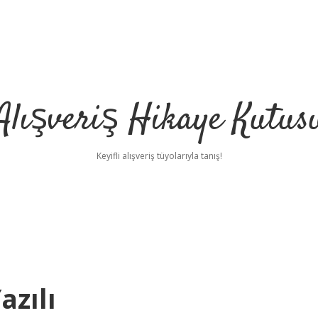
Alışveriş Hikaye Kutus
Keyifli alışveriş tüyolarıyla tanış!
azılı