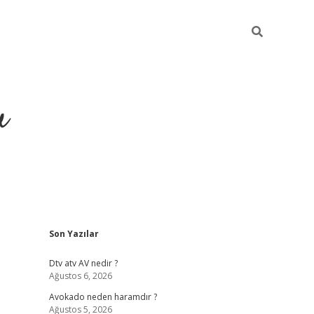
u
Sidebar
Son Yazılar
https://ilb
Dtv atv AV nedir ?
Ağustos 6, 2026
Avokado neden haramdır ?
Ağustos 5, 2026