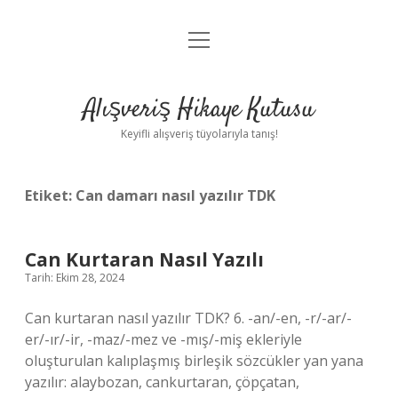
menüyü
Anasayfa
aç
Gizlilik Politikası
Alışveriş Hikaye Kutusu
Yasal Uyarı
Keyifli alışveriş tüyolarıyla tanış!
Hakkımızda
Etiket:
Can damarı nasıl yazılır TDK
Can Kurtaran Nasıl Yazılı
Tarih: Ekim 28, 2024
Can kurtaran nasıl yazılır TDK? 6. -an/-en, -r/-ar/-
er/-ır/-ir, -maz/-mez ve -mış/-miş ekleriyle
oluşturulan kalıplaşmış birleşik sözcükler yan yana
yazılır: alaybozan, cankurtaran, çöpçatan,