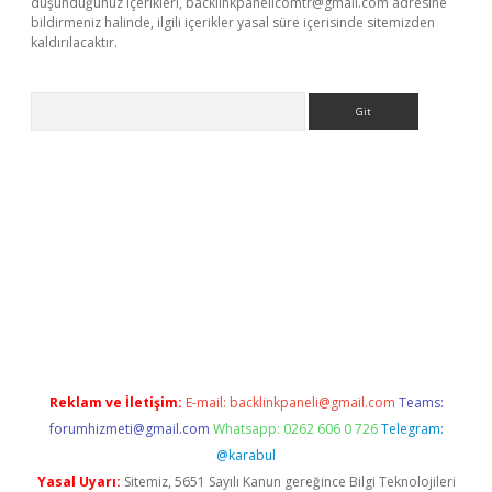
düşündüğünüz içerikleri,
backlinkpanelicomtr@gmail.com
adresine
bildirmeniz halinde, ilgili içerikler yasal süre içerisinde sitemizden
kaldırılacaktır.
Arama
ps://ilbet.casino/
Reklam ve İletişim:
E-mail:
backlinkpaneli@gmail.com
Teams:
forumhizmeti@gmail.com
Whatsapp: 0262 606 0 726
Telegram:
@karabul
Yasal Uyarı:
Sitemiz, 5651 Sayılı Kanun gereğince Bilgi Teknolojileri