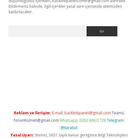
düşündüğünüz içerikleri,
backlinkpanelicomtr@gmail.com
adresine
bildirmeniz halinde, ilgili içerikler yasal süre içerisinde sitemizden
kaldırılacaktır.
Arama
ps://ilbet.casino/
Reklam ve İletişim:
E-mail:
backlinkpaneli@gmail.com
Teams:
forumhizmeti@gmail.com
Whatsapp: 0262 606 0 726
Telegram:
@karabul
Yasal Uyarı:
Sitemiz, 5651 Sayılı Kanun gereğince Bilgi Teknolojileri