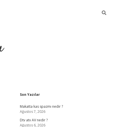
u
Sidebar
Son Yazılar
https://ilbe
Makatta kas spazmı nedir ?
Ağustos 7, 2026
Dtv atv AV nedir ?
Ağustos 6, 2026