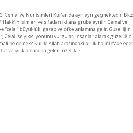
. Cemal ve Nur isimleri Kur’an’da ayrı ayrı geçmektedir. Bkz:
Hakk’ın isimleri ve sıfatları iki ana gruba ayrılır: Cemal ve
ve “celal” büyüklük, gazap ve öfke anlamına gelir. Güzelliğin
; Celal ise yıkıcı yönünü vurgular. İnsanlar olarak güzelliğin
emali ne demek? Kul ile Allah arasındaki birlik halini ifade ede
ütuf ve iyilik anlamına gelen, özellikle…