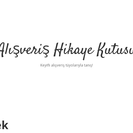
Alışveriş Hikaye Kutus
Keyifli alışveriş tüyolarıyla tanış!
ek