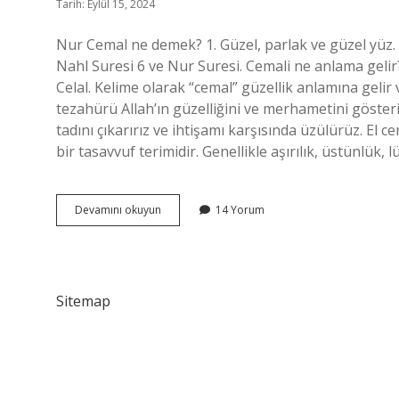
Tarih: Eylül 15, 2024
Nur Cemal ne demek? 1. Güzel, parlak ve güzel yüz. 3
Nahl Suresi 6 ve Nur Suresi. Cemali ne anlama gelir? 
Celal. Kelime olarak “cemal” güzellik anlamına gelir 
tezahürü Allah’ın güzelliğini ve merhametini gösterir
tadını çıkarırız ve ihtişamı karşısında üzülürüz. El c
bir tasavvuf terimidir. Genellikle aşırılık, üstünlük, l
Nur
Devamını okuyun
14 Yorum
Cemali
Ne
Demek
Sitemap