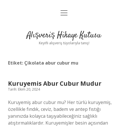
menüyü
Anasayfa
aç
Gizlilik Politikası
Alışveriş Hikaye Kutusu
Yasal Uyarı
Keyifli alışveriş tüyolarıyla tanış!
Hakkımızda
Etiket:
Çikolata abur cubur mu
Kuruyemis Abur Cubur Mudur
Tarih: Ekim 20, 2024
Kuruyemiş abur cubur mu? Her türlü kuruyemiş,
özellikle fındık, ceviz, badem ve antep fıstığı
yanınızda kolayca taşıyabileceğiniz sağlıklı
atıştırmalıklardır. Kuruyemişler besin açısından