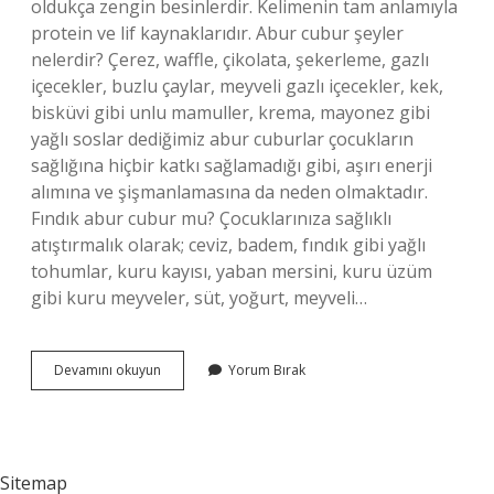
oldukça zengin besinlerdir. Kelimenin tam anlamıyla
protein ve lif kaynaklarıdır. Abur cubur şeyler
nelerdir? Çerez, waffle, çikolata, şekerleme, gazlı
içecekler, buzlu çaylar, meyveli gazlı içecekler, kek,
bisküvi gibi unlu mamuller, krema, mayonez gibi
yağlı soslar dediğimiz abur cuburlar çocukların
sağlığına hiçbir katkı sağlamadığı gibi, aşırı enerji
alımına ve şişmanlamasına da neden olmaktadır.
Fındık abur cubur mu? Çocuklarınıza sağlıklı
atıştırmalık olarak; ceviz, badem, fındık gibi yağlı
tohumlar, kuru kayısı, yaban mersini, kuru üzüm
gibi kuru meyveler, süt, yoğurt, meyveli…
Kuruyemis
Devamını okuyun
Yorum Bırak
Abur
Cubur
Mudur
Sitemap