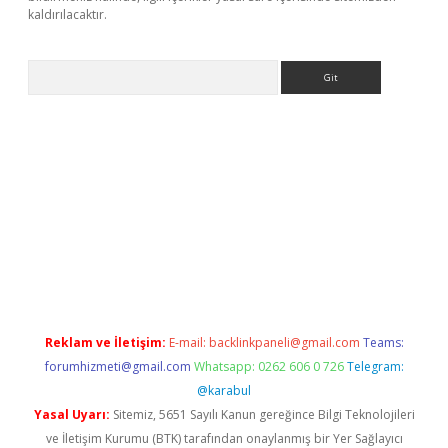
kaldırılacaktır.
Arama
ps://ilbet.casino/
Reklam ve İletişim:
E-mail:
backlinkpaneli@gmail.com
Teams:
forumhizmeti@gmail.com
Whatsapp: 0262 606 0 726
Telegram:
@karabul
Yasal Uyarı:
Sitemiz, 5651 Sayılı Kanun gereğince Bilgi Teknolojileri
ve İletişim Kurumu (BTK) tarafından onaylanmış bir Yer Sağlayıcı