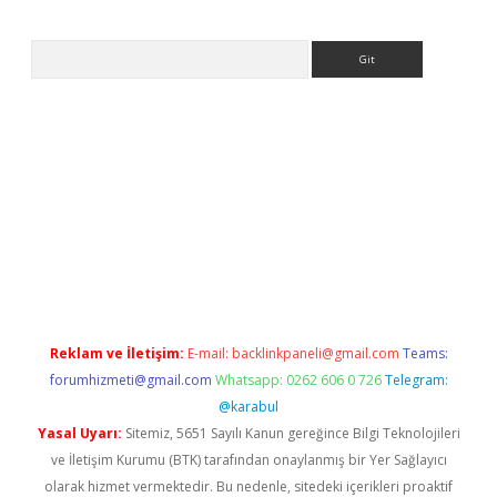
Arama
ps://ilbet.casino/
Reklam ve İletişim:
E-mail:
backlinkpaneli@gmail.com
Teams:
forumhizmeti@gmail.com
Whatsapp: 0262 606 0 726
Telegram:
@karabul
Yasal Uyarı:
Sitemiz, 5651 Sayılı Kanun gereğince Bilgi Teknolojileri
ve İletişim Kurumu (BTK) tarafından onaylanmış bir Yer Sağlayıcı
olarak hizmet vermektedir. Bu nedenle, sitedeki içerikleri proaktif