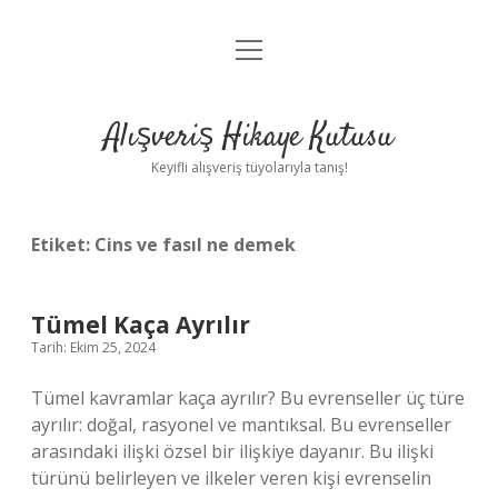
menüyü
Anasayfa
aç
Gizlilik Politikası
Alışveriş Hikaye Kutusu
Yasal Uyarı
Keyifli alışveriş tüyolarıyla tanış!
Hakkımızda
Etiket:
Cins ve fasıl ne demek
Tümel Kaça Ayrılır
Tarih: Ekim 25, 2024
Tümel kavramlar kaça ayrılır? Bu evrenseller üç türe
ayrılır: doğal, rasyonel ve mantıksal. Bu evrenseller
arasındaki ilişki özsel bir ilişkiye dayanır. Bu ilişki
türünü belirleyen ve ilkeler veren kişi evrenselin