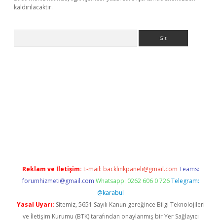
kaldırılacaktır.
Arama
ps://ilbet.casino/
Reklam ve İletişim:
E-mail:
backlinkpaneli@gmail.com
Teams:
forumhizmeti@gmail.com
Whatsapp: 0262 606 0 726
Telegram:
@karabul
Yasal Uyarı:
Sitemiz, 5651 Sayılı Kanun gereğince Bilgi Teknolojileri
ve İletişim Kurumu (BTK) tarafından onaylanmış bir Yer Sağlayıcı