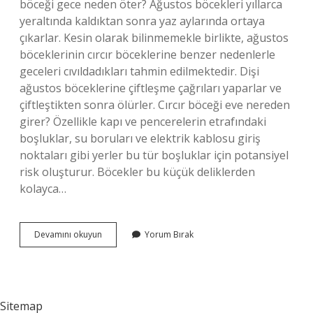
böceği gece neden öter? Ağustos böcekleri yıllarca
yeraltında kaldıktan sonra yaz aylarında ortaya
çıkarlar. Kesin olarak bilinmemekle birlikte, ağustos
böceklerinin cırcır böceklerine benzer nedenlerle
geceleri cıvıldadıkları tahmin edilmektedir. Dişi
ağustos böceklerine çiftleşme çağrıları yaparlar ve
çiftleştikten sonra ölürler. Cırcır böceği eve nereden
girer? Özellikle kapı ve pencerelerin etrafındaki
boşluklar, su boruları ve elektrik kablosu giriş
noktaları gibi yerler bu tür boşluklar için potansiyel
risk oluşturur. Böcekler bu küçük deliklerden
kolayca…
Cırcır
Devamını okuyun
Yorum Bırak
Böceği
Neden
Ses
Çıkarır
Sitemap