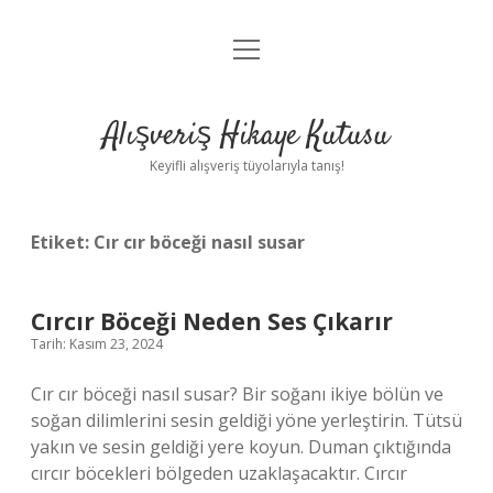
menüyü
Anasayfa
aç
Gizlilik Politikası
Alışveriş Hikaye Kutusu
Yasal Uyarı
Keyifli alışveriş tüyolarıyla tanış!
Hakkımızda
Etiket:
Cır cır böceği nasıl susar
Cırcır Böceği Neden Ses Çıkarır
Tarih: Kasım 23, 2024
Cır cır böceği nasıl susar? Bir soğanı ikiye bölün ve
soğan dilimlerini sesin geldiği yöne yerleştirin. Tütsü
yakın ve sesin geldiği yere koyun. Duman çıktığında
cırcır böcekleri bölgeden uzaklaşacaktır. Cırcır