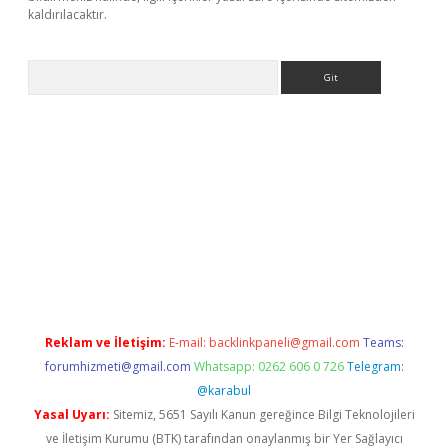
kaldırılacaktır.
Arama
ps://ilbet.casino/
Reklam ve İletişim:
E-mail:
backlinkpaneli@gmail.com
Teams:
forumhizmeti@gmail.com
Whatsapp: 0262 606 0 726
Telegram:
@karabul
Yasal Uyarı:
Sitemiz, 5651 Sayılı Kanun gereğince Bilgi Teknolojileri
ve İletişim Kurumu (BTK) tarafından onaylanmış bir Yer Sağlayıcı