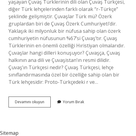
yaşayan Çuvaş Türklerinin dili olan Çuvaş Türkçesi,
diğer Türk lehçelerinden farklı olarak “r-Türkçe”
şeklinde gelişmiştir. Çuvaşlar Türk mü? Özerk
gruplardan biri de Çuvaş Özerk Cumhuriyeti’dir.
Yaklaşık iki milyonluk bir nüfusa sahip olan özerk
cumhuriyetin nüfusunun %67’si Çuvaş’tır. Çuvaş
Türklerinin en önemli özelliği Hıristiyan olmalarıdır.
Çuvaşlar hangi dilleri konuşuyor? Çuvaşça, Çuvaş
halkının ana dili ve Çuvaşistan’ın resmi dilidir.
Çuvaş’ın Türkçesi nedir? Çuvaş Türkçesi, lehçe
sınıflandırmasında özel bir özelliğe sahip olan bir
Türk lehçesidir: Proto-Türkçedeki r ve…
Çuvaşça
Devamını okuyun
Yorum Bırak
Türkçeye
Yakın
Mı
Sitemap