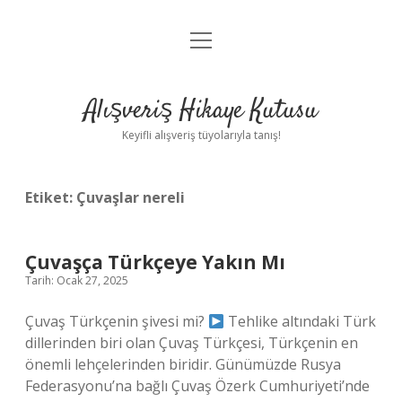
menüyü
Anasayfa
aç
Gizlilik Politikası
Alışveriş Hikaye Kutusu
Yasal Uyarı
Keyifli alışveriş tüyolarıyla tanış!
Hakkımızda
Etiket:
Çuvaşlar nereli
Çuvaşça Türkçeye Yakın Mı
Tarih: Ocak 27, 2025
Çuvaş Türkçenin şivesi mi?
Tehlike altındaki Türk
dillerinden biri olan Çuvaş Türkçesi, Türkçenin en
önemli lehçelerinden biridir. Günümüzde Rusya
Federasyonu’na bağlı Çuvaş Özerk Cumhuriyeti’nde