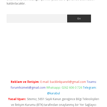
kaldırılacaktır.
Arama
ps://ilbet.casino/
Reklam ve İletişim:
E-mail:
backlinkpaneli@gmail.com
Teams:
forumhizmeti@gmail.com
Whatsapp: 0262 606 0 726
Telegram:
@karabul
Yasal Uyarı:
Sitemiz, 5651 Sayılı Kanun gereğince Bilgi Teknolojileri
ve İletişim Kurumu (BTK) tarafından onaylanmış bir Yer Sağlayıcı