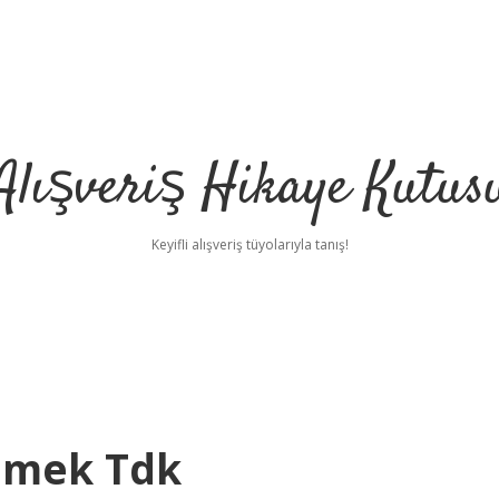
Alışveriş Hikaye Kutus
Keyifli alışveriş tüyolarıyla tanış!
emek Tdk