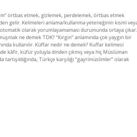
sm” örtbas etmek, gizlemek, perdelemek, örtbas etmek
den gelir. Kelimeleri anlama/kullanma yeteneğinin kısmi vey
ayla otomatik olarak yorumlayamaması durumunda ortaya çıkar.
omuşmak ne demek TDK? “Kırgın” anlamında çok yaygın bir
da kullanılır. Küffar nedir ne demek? Kuffar kelimesi
sinde kâfir, küfür yoluyla dinden çıkmış veya hiç Müslüman
a tartışıldığında, Türkçe karşılığı “gayrimüslimler” olarak