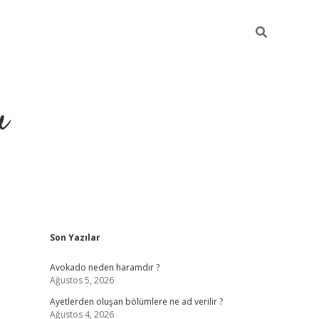
u
Sidebar
Son Yazılar
https://il
Avokado neden haramdır ?
Ağustos 5, 2026
Ayetlerden oluşan bölümlere ne ad verilir ?
Ağustos 4, 2026