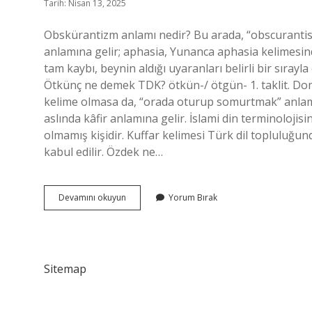
Tarih: Nisan 13, 2025
Obskürantizm anlamı nedir? Bu arada, “obscuranti
anlamına gelir; aphasia, Yunanca aphasia kelimesin
tam kaybı, beynin aldığı uyaranları belirli bir sır
Ötkünç ne demek TDK? ötkün-/ ötgün- 1. taklit. D
kelime olmasa da, “orada oturup somurtmak” anlamın
aslında kâfir anlamına gelir. İslami din terminoloji
olmamış kişidir. Kuffar kelimesi Türk dil topluluğund
kabul edilir. Özdek ne…
Obskürantizm
Devamını okuyun
Yorum Bırak
Ne
Demek
Tdk
Sitemap