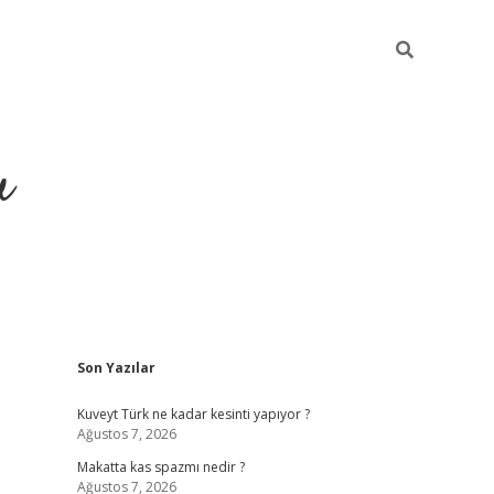
u
Sidebar
Son Yazılar
https://ilbet
Kuveyt Türk ne kadar kesinti yapıyor ?
Ağustos 7, 2026
Makatta kas spazmı nedir ?
Ağustos 7, 2026