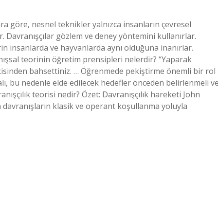
ara göre, nesnel teknikler yalnızca insanların çevresel
ir. Davranışçılar gözlem ve deney yöntemini kullanırlar.
erin insanlarda ve hayvanlarda aynı olduğuna inanırlar.
nışsal teorinin öğretim prensipleri nelerdir? “Yaparak
isinden bahsettiniz. … Öğrenmede pekiştirme önemli bir rol
lı, bu nedenle elde edilecek hedefler önceden belirlenmeli v
nışçılık teorisi nedir? Özet: Davranışçılık hareketi John
 davranışların klasik ve operant koşullanma yoluyla