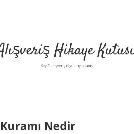
Alışveriş Hikaye Kutus
Keyifli alışveriş tüyolarıyla tanış!
 Kuramı Nedir