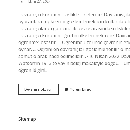
Tarih: Ekim 27, 2024
Davranışçı kuramın özellikleri nelerdir? Davranışçıl
uyaranlara tepkilerini gözlemlemek için kullanılabil
Davranışçılar organizma ile çevre arasındaki ilişkil
Davranışçı kuramın öğretim ilkeleri nelerdir? Davra
öğrenme” esastır. … Öğrenme üzerinde çevrenin etk
oynar. … Öğrenilen davranışlar gözlemlenebilir olma
somut olarak ifade edilmelidir… •16 Nisan 2022 Davra
Watson’ın 1913’te yayınladığı makaleyle doğdu. Tüm
öğrenildiğini…
Davranışçı
Devamını okuyun
Yorum Bırak
Yaklaşım
Kuramı
Nedir
Sitemap