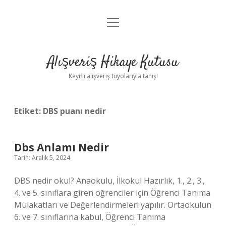
menüyü
Anasayfa
aç
Gizlilik Politikası
Alışveriş Hikaye Kutusu
Yasal Uyarı
Keyifli alışveriş tüyolarıyla tanış!
Hakkımızda
Etiket:
DBS puanı nedir
Dbs Anlamı Nedir
Tarih: Aralık 5, 2024
DBS nedir okul? Anaokulu, İlkokul Hazırlık, 1., 2., 3.,
4. ve 5. sınıflara giren öğrenciler için Öğrenci Tanıma
Mülakatları ve Değerlendirmeleri yapılır. Ortaokulun
6. ve 7. sınıflarına kabul, Öğrenci Tanıma