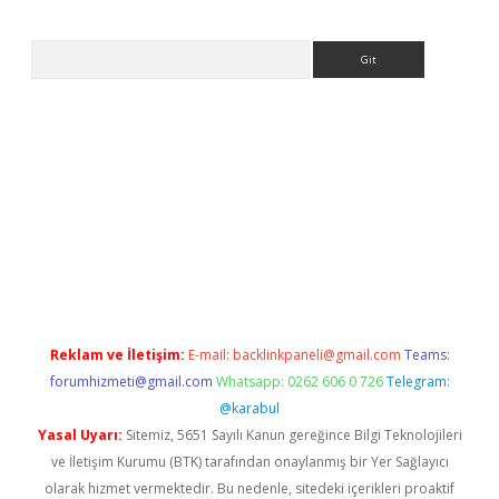
Arama
ps://ilbet.casino/
Reklam ve İletişim:
E-mail:
backlinkpaneli@gmail.com
Teams:
forumhizmeti@gmail.com
Whatsapp: 0262 606 0 726
Telegram:
@karabul
Yasal Uyarı:
Sitemiz, 5651 Sayılı Kanun gereğince Bilgi Teknolojileri
ve İletişim Kurumu (BTK) tarafından onaylanmış bir Yer Sağlayıcı
olarak hizmet vermektedir. Bu nedenle, sitedeki içerikleri proaktif