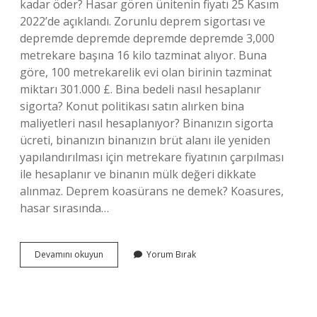
kadar öder? Hasar gören ünitenin fiyatı 25 Kasım
2022’de açıklandı. Zorunlu deprem sigortası ve
depremde depremde depremde depremde 3,000
metrekare başına 16 kilo tazminat alıyor. Buna
göre, 100 metrekarelik evi olan birinin tazminat
miktarı 301.000 £. Bina bedeli nasıl hesaplanır
sigorta? Konut politikası satın alırken bina
maliyetleri nasıl hesaplanıyor? Binanızın sigorta
ücreti, binanızın binanızın brüt alanı ile yeniden
yapılandırılması için metrekare fiyatının çarpılması
ile hesaplanır ve binanın mülk değeri dikkate
alınmaz. Deprem koasürans ne demek? Koasures,
hasar sırasında…
Muhteviyat
Devamını okuyun
Yorum Bırak
Bedeli
Nedir