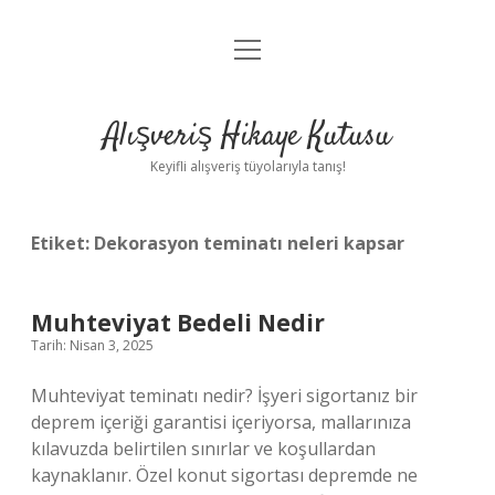
menüyü
Anasayfa
aç
Gizlilik Politikası
Alışveriş Hikaye Kutusu
Yasal Uyarı
Keyifli alışveriş tüyolarıyla tanış!
Hakkımızda
Etiket:
Dekorasyon teminatı neleri kapsar
Muhteviyat Bedeli Nedir
Tarih: Nisan 3, 2025
Muhteviyat teminatı nedir? İşyeri sigortanız bir
deprem içeriği garantisi içeriyorsa, mallarınıza
kılavuzda belirtilen sınırlar ve koşullardan
kaynaklanır. Özel konut sigortası depremde ne