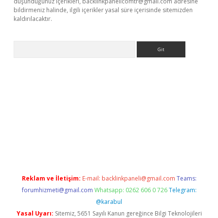
düşündüğünüz içerikleri,
backlinkpanelicomtr@gmail.com
adresine
bildirmeniz halinde, ilgili içerikler yasal süre içerisinde sitemizden
kaldırılacaktır.
Arama
ps://ilbet.casino/
Reklam ve İletişim:
E-mail:
backlinkpaneli@gmail.com
Teams:
forumhizmeti@gmail.com
Whatsapp: 0262 606 0 726
Telegram:
@karabul
Yasal Uyarı:
Sitemiz, 5651 Sayılı Kanun gereğince Bilgi Teknolojileri