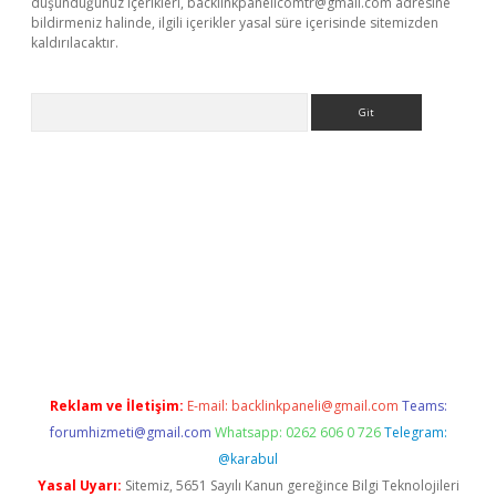
düşündüğünüz içerikleri,
backlinkpanelicomtr@gmail.com
adresine
bildirmeniz halinde, ilgili içerikler yasal süre içerisinde sitemizden
kaldırılacaktır.
Arama
ps://ilbet.casino/
Reklam ve İletişim:
E-mail:
backlinkpaneli@gmail.com
Teams:
forumhizmeti@gmail.com
Whatsapp: 0262 606 0 726
Telegram:
@karabul
Yasal Uyarı:
Sitemiz, 5651 Sayılı Kanun gereğince Bilgi Teknolojileri