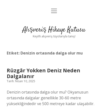
menüyü
Anasayfa
aç
Gizlilik Politikası
Alışveriş Hikaye Kutusu
Yasal Uyarı
Keyifli alışveriş tüyolarıyla tanış!
Hakkımızda
Etiket:
Denizin ortasında dalga olur mu
Rüzgâr Yokken Deniz Neden
Dalgalanır
Tarih: Nisan 10, 2025
Denizin ortasında dalga olur mu? Okyanusun
ortasında dalgalar genellikle 30-60 metre
yüksekliğindedir ve 500 metreye kadar ulaşabilir.