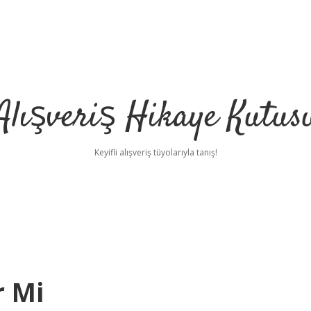
Alışveriş Hikaye Kutus
Keyifli alışveriş tüyolarıyla tanış!
r Mi