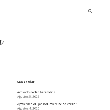
u
Sidebar
Son Yazılar
https://ilbet
Avokado neden haramdır ?
Ağustos 5, 2026
Ayetlerden oluşan bölümlere ne ad verilir ?
Ağustos 4, 2026