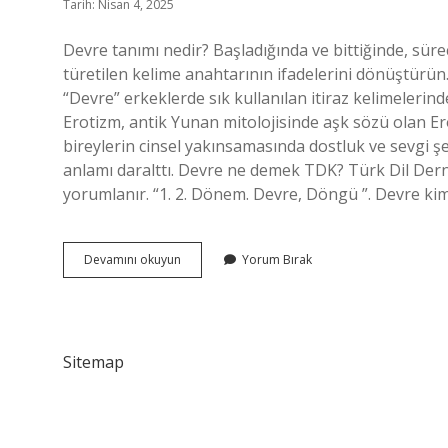
Tarih: Nisan 4, 2025
Devre tanımı nedir? Başladığında ve bittiğinde, süreç
türetilen kelime anahtarının ifadelerini dönüştürün
“Devre” erkeklerde sık kullanılan itiraz kelimelerin
Erotizm, antik Yunan mitolojisinde aşk sözü olan Eros
bireylerin cinsel yakınsamasında dostluk ve sevgi
anlamı daralttı. Devre ne demek TDK? Türk Dil Derneğ
yorumlanır. “1. 2. Dönem. Devre, Döngü ”. Devre ki
Devre
Devamını okuyun
Yorum Bırak
Anlamı
Nedir
Sitemap