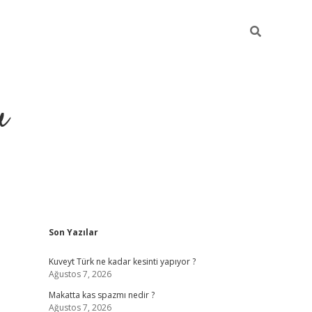
u
Sidebar
Son Yazılar
https://ilbe
Kuveyt Türk ne kadar kesinti yapıyor ?
Ağustos 7, 2026
Makatta kas spazmı nedir ?
Ağustos 7, 2026