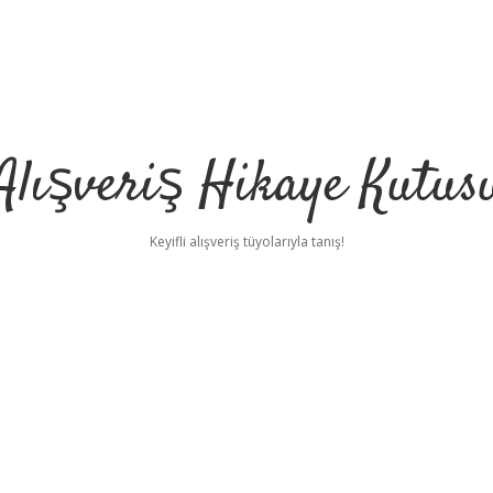
Alışveriş Hikaye Kutus
Keyifli alışveriş tüyolarıyla tanış!