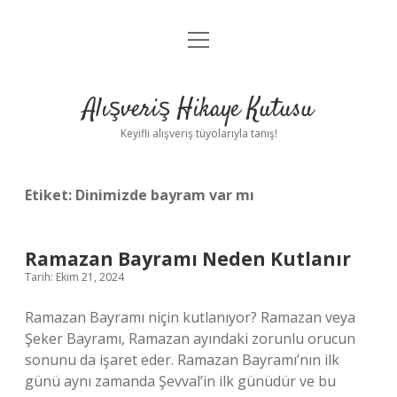
menüyü
Anasayfa
aç
Gizlilik Politikası
Alışveriş Hikaye Kutusu
Yasal Uyarı
Keyifli alışveriş tüyolarıyla tanış!
Hakkımızda
Etiket:
Dinimizde bayram var mı
Ramazan Bayramı Neden Kutlanır
Tarih: Ekim 21, 2024
Ramazan Bayramı niçin kutlanıyor? Ramazan veya
Şeker Bayramı, Ramazan ayındaki zorunlu orucun
sonunu da işaret eder. Ramazan Bayramı’nın ilk
günü aynı zamanda Şevval’in ilk günüdür ve bu