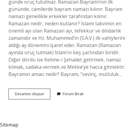
günde oruç tutulmaz. Ramazan Bayramı’nın ilk
gününde, camilerde bayram namazı kılınır. Bayram
namazı genellikle erkekler tarafından kılınır.
Ramazan nedir, neden kutlanır? İslami takvimin en
önemli ayı olan Ramazan ayı, tefekkür ve dindarlık
zamanıdır ve Hz. Muhammed’in (S.A.V.) ilk vahiylerini
aldığı ay dönemini işaret eder. Ramazan (Ramazan
ayında oruç tutmak) İslam’ın beş şartından biridir.
Diğer dördü ise Kelime-i Şehadet getirmek, namaz
kılmak, sadaka vermek ve Mekke’ye hacca gitmektir.
Bayramın amacı nedir? Bayram, “sevinç, mutluluk…
Ramazan
Devamını okuyun
Yorum Bırak
Bayramı
Neden
Kutlanır
Sitemap