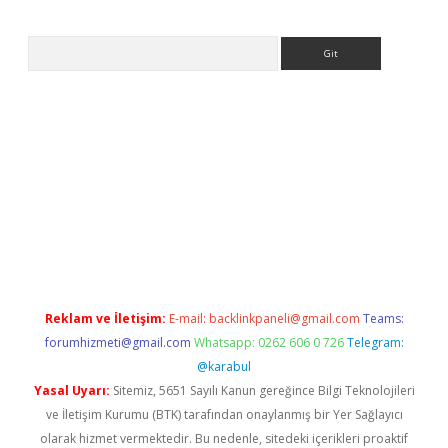
Arama
ps://ilbet.casino/
Reklam ve İletişim:
E-mail:
backlinkpaneli@gmail.com
Teams:
forumhizmeti@gmail.com
Whatsapp: 0262 606 0 726
Telegram:
@karabul
Yasal Uyarı:
Sitemiz, 5651 Sayılı Kanun gereğince Bilgi Teknolojileri
ve İletişim Kurumu (BTK) tarafından onaylanmış bir Yer Sağlayıcı
olarak hizmet vermektedir. Bu nedenle, sitedeki içerikleri proaktif