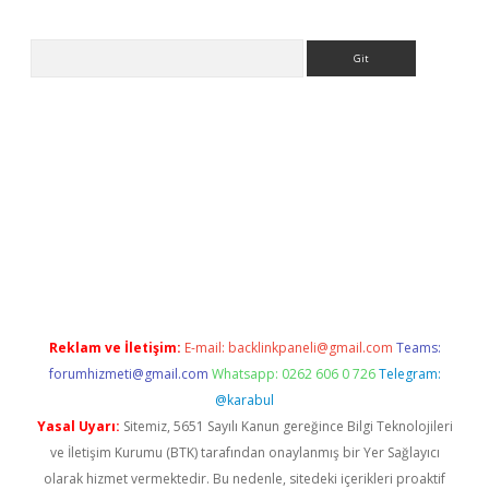
Arama
ilbet.casino/
Reklam ve İletişim:
E-mail:
backlinkpaneli@gmail.com
Teams:
forumhizmeti@gmail.com
Whatsapp: 0262 606 0 726
Telegram:
@karabul
Yasal Uyarı:
Sitemiz, 5651 Sayılı Kanun gereğince Bilgi Teknolojileri
ve İletişim Kurumu (BTK) tarafından onaylanmış bir Yer Sağlayıcı
olarak hizmet vermektedir. Bu nedenle, sitedeki içerikleri proaktif