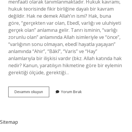
menfaati olarak tanımlanmaktadır. Hukuk kavramı,
hukuk teorisinde fikir birliğine dayalı bir kavram
değildir. Hak ne demek Allah’ın ismi? Hak, buna
göre, “gerçekten var olan, Ebedî, varlığı ve uluhiyeti
gerçek olan” anlamına gelir. Tanrı isminin, “varlığı
zorunlu olan” anlamında Allah isimleriyle ve “önce”,
“varlığının sonu olmayan, ebedî hayatla yaşayan”
anlamında “Ahir”, “Bâkî”, “Varis” ve “Hay”
anlamlarıyla bir ilişkisi vardır (bkz. Allah katında hak
nedir? Kanun, yaratılışın hikmetine göre bir eylemin
gerektiği ölçüde, gerektiği…
Hak
Devamını okuyun
Yorum Bırak
Dinde
Nedir
Sitemap