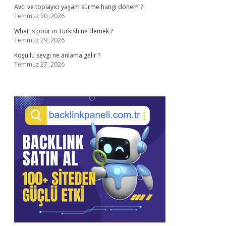
Avcı ve toplayıcı yaşam sürme hangi dönem ?
Temmuz 30, 2026
What is pour in Turkish ne demek ?
Temmuz 29, 2026
Koşullu sevgi ne anlama gelir ?
Temmuz 27, 2026