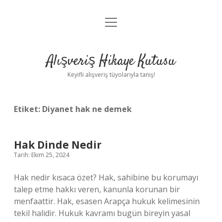
menüyü
Anasayfa
aç
Gizlilik Politikası
Alışveriş Hikaye Kutusu
Yasal Uyarı
Keyifli alışveriş tüyolarıyla tanış!
Hakkımızda
Etiket:
Diyanet hak ne demek
Hak Dinde Nedir
Tarih: Ekim 25, 2024
Hak nedir kısaca özet? Hak, sahibine bu korumayı
talep etme hakkı veren, kanunla korunan bir
menfaattir. Hak, esasen Arapça hukuk kelimesinin
tekil halidir. Hukuk kavramı bugün bireyin yasal