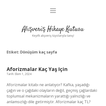
menüyü
Anasayfa
aç
Gizlilik Politikası
Alışveriş Hikaye Kutusu
Yasal Uyarı
Keyifli alışveriş tüyolarıyla tanış!
Hakkımızda
Etiket:
Dönüşüm kaç sayfa
Aforizmalar Kaç Yaş Için
Tarih: Ekim 1, 2024
Aforizmalar kitabı ne anlatıyor? Kafka, yaşadığı
çağın ve o çağdaki olayların değil, geçmiş çağlardaki
toplumsal mekanizmaların yarattığı yalnızlığı ve
anlamsızlığı dile getirmiştir. Aforizmalar kaç TL?