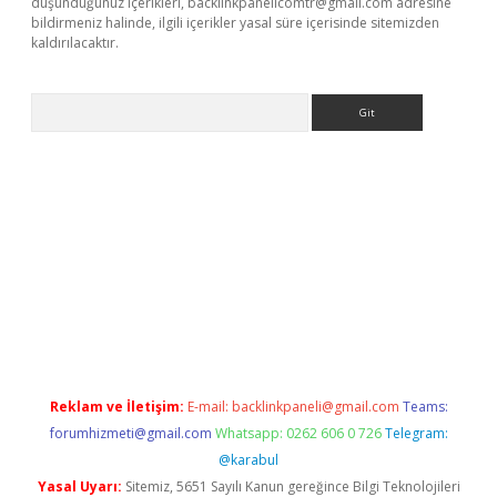
düşündüğünüz içerikleri,
backlinkpanelicomtr@gmail.com
adresine
bildirmeniz halinde, ilgili içerikler yasal süre içerisinde sitemizden
kaldırılacaktır.
Arama
tps://ilbet.casino/
Reklam ve İletişim:
E-mail:
backlinkpaneli@gmail.com
Teams:
forumhizmeti@gmail.com
Whatsapp: 0262 606 0 726
Telegram:
@karabul
Yasal Uyarı:
Sitemiz, 5651 Sayılı Kanun gereğince Bilgi Teknolojileri