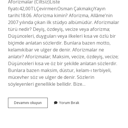
Aforizmalar (Ciltsiz)Liste
fiyatı:42,00TLÇevirmen:Osman ÇakmakçıYayın
tarihi:18.06. Aforizma kimin? Aforizma, Allâme’nin
2007 yılında çıkan ilk stüdyo albümüdür. Aforizmalar
türü nedir? Deyiş, özdeyiş, vecize veya aforizma;
Düşünceleri, duyguları veya ilkeleri kısa ve özlü bir
biçimde anlatan sözlerdir. Bunlara bazen motto,
kelamıkibar ve ulger de denir. Aforizmalar ne
anlatır? Aforizmalar; Maksim, vecize, özdeyiş, vecize;
Düşünceleri kısa ve öz bir şekilde anlatan sözlerdir.
Bunlara bazen maksim, düstur, kelam-ı terbiyeli,
mücevher söz ve ulger de denir. Sözlerin
söyleyenleri genellikle bellidir. Bize…
Aforizmalar
Devamını okuyun
Yorum Bırak
Kaç
Yaş
Için