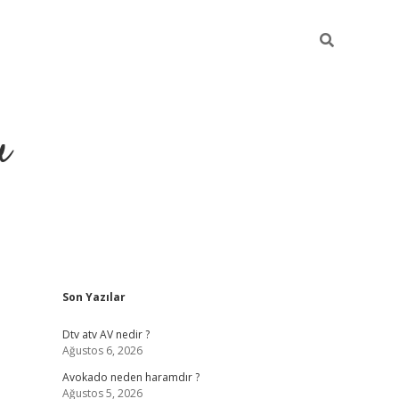
u
Sidebar
Son Yazılar
https://ilb
Dtv atv AV nedir ?
Ağustos 6, 2026
Avokado neden haramdır ?
Ağustos 5, 2026