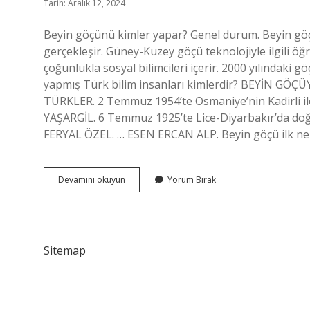
Tarih: Aralık 12, 2024
Beyin göçünü kimler yapar? Genel durum. Beyin göç
gerçekleşir. Güney-Kuzey göçü teknolojiyle ilgili öğ
çoğunlukla sosyal bilimcileri içerir. 2000 yılındaki 
yapmış Türk bilim insanları kimlerdir? BEYİN 
TÜRKLER. 2 Temmuz 1954’te Osmaniye’nin Kadirli il
YAŞARGİL. 6 Temmuz 1925’te Lice-Diyarbakır’da do
FERYAL ÖZEL. … ESEN ERCAN ALP. Beyin göçü ilk ne
Beyin
Devamını okuyun
Yorum Bırak
Göçünü
Kimler
Yapmıştır
Sitemap