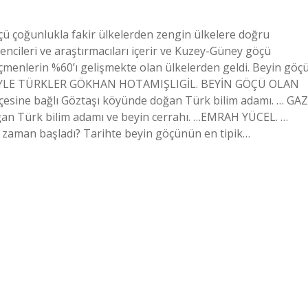
ü çoğunlukla fakir ülkelerden zengin ülkelere doğru
rencileri ve araştırmacıları içerir ve Kuzey-Güney göçü
göçmenlerin %60’ı gelişmekte olan ülkelerden geldi. Beyin göç
GÖÇÜYLE TÜRKLER GÖKHAN HOTAMIŞLIGİL. BEYİN GÖÇÜ OLAN
çesine bağlı Göztaşı köyünde doğan Türk bilim adamı. … GAZ
ğan Türk bilim adamı ve beyin cerrahı. …EMRAH YÜCEL. …
 zaman başladı? Tarihte beyin göçünün en tipik…