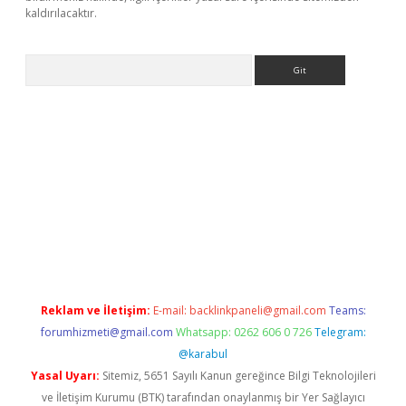
kaldırılacaktır.
Arama
tps://ilbet.casino/
Reklam ve İletişim:
E-mail:
backlinkpaneli@gmail.com
Teams:
forumhizmeti@gmail.com
Whatsapp: 0262 606 0 726
Telegram:
@karabul
Yasal Uyarı:
Sitemiz, 5651 Sayılı Kanun gereğince Bilgi Teknolojileri
ve İletişim Kurumu (BTK) tarafından onaylanmış bir Yer Sağlayıcı