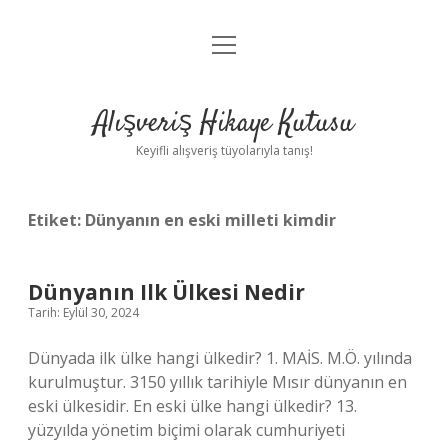
menüyü
Anasayfa
aç
Gizlilik Politikası
Alışveriş Hikaye Kutusu
Yasal Uyarı
Keyifli alışveriş tüyolarıyla tanış!
Hakkımızda
Etiket:
Dünyanın en eski milleti kimdir
Dünyanın Ilk Ülkesi Nedir
Tarih: Eylül 30, 2024
Dünyada ilk ülke hangi ülkedir? 1. MAİS. M.Ö. yılında
kurulmuştur. 3150 yıllık tarihiyle Mısır dünyanın en
eski ülkesidir. En eski ülke hangi ülkedir? 13.
yüzyılda yönetim biçimi olarak cumhuriyeti