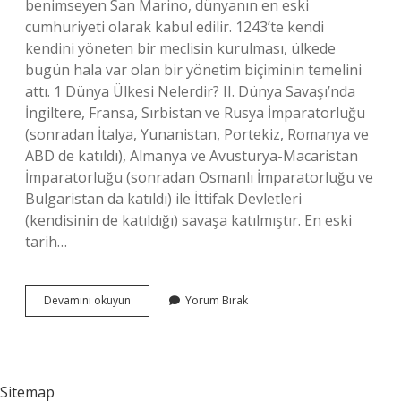
benimseyen San Marino, dünyanın en eski
cumhuriyeti olarak kabul edilir. 1243’te kendi
kendini yöneten bir meclisin kurulması, ülkede
bugün hala var olan bir yönetim biçiminin temelini
attı. 1 Dünya Ülkesi Nelerdir? II. Dünya Savaşı’nda
İngiltere, Fransa, Sırbistan ve Rusya İmparatorluğu
(sonradan İtalya, Yunanistan, Portekiz, Romanya ve
ABD de katıldı), Almanya ve Avusturya-Macaristan
İmparatorluğu (sonradan Osmanlı İmparatorluğu ve
Bulgaristan da katıldı) ile İttifak Devletleri
(kendisinin de katıldığı) savaşa katılmıştır. En eski
tarih…
Dünyanın
Devamını okuyun
Yorum Bırak
Ilk
Ülkesi
Nedir
Sitemap