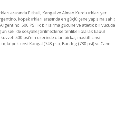
ırkları arasında Pitbull, Kangal ve Alman Kurdu ırkları yer
rgentino, köpek ırkları arasında en güçlü çene yapısına sahi
rgentino, 500 PSI’lık bir ısırma gücüne ve atletik bir vücuda
gun şekilde sosyalleştirilmezlerse tehlikeli olarak kabul
a kuvveti 500 psi’nin üzerinde olan birkaç mastiff cinsi
üç köpek cinsi Kangal (743 psi), Bandog (730 psi) ve Cane