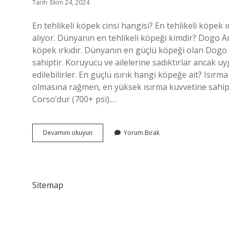
Tarih: Ekim 24, 2024
En tehlikeli köpek cinsi hangisi? En tehlikeli köpek 
alıyor. Dünyanın en tehlikeli köpeği kimdir? Dogo A
köpek ırkıdır. Dünyanın en güçlü köpeği olan Dogo A
sahiptir. Koruyucu ve ailelerine sadıktırlar ancak uy
edilebilirler. En güçlü ısırık hangi köpeğe ait? Isırm
olmasına rağmen, en yüksek ısırma kuvvetine sahip 
Corso’dur (700+ psi).…
En
Devamını okuyun
Yorum Bırak
Tehlikeli
Köpekler
Hangisi
Sitemap