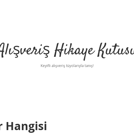
Alışveriş Hikaye Kutus
Keyifli alışveriş tüyolarıyla tanış!
r Hangisi