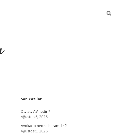
u
Sidebar
Son Yazılar
https://ilbet
Dtv atv AV nedir ?
Ağustos 6, 2026
Avokado neden haramdır ?
Ağustos 5, 2026