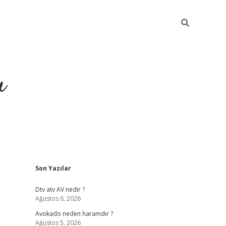
u
Sidebar
Son Yazılar
https://ilb
Dtv atv AV nedir ?
Ağustos 6, 2026
Avokado neden haramdır ?
Ağustos 5, 2026