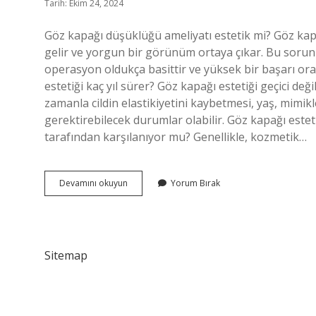
Tarih: Ekim 24, 2024
Göz kapağı düşüklüğü ameliyatı estetik mi? Göz kap
gelir ve yorgun bir görünüm ortaya çıkar. Bu sorunlar
operasyon oldukça basittir ve yüksek bir başarı oran
estetiği kaç yıl sürer? Göz kapağı estetiği geçici değ
zamanla cildin elastikiyetini kaybetmesi, yaş, mimikl
gerektirebilecek durumlar olabilir. Göz kapağı estet
tarafından karşılanıyor mu? Genellikle, kozmetik…
Göz
Devamını okuyun
Yorum Bırak
Kapağı
Düşüklüğü
Estetik
Mi
Sitemap