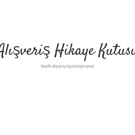
Alışveriş Hikaye Kutus
Keyifli alışveriş tüyolarıyla tanış!