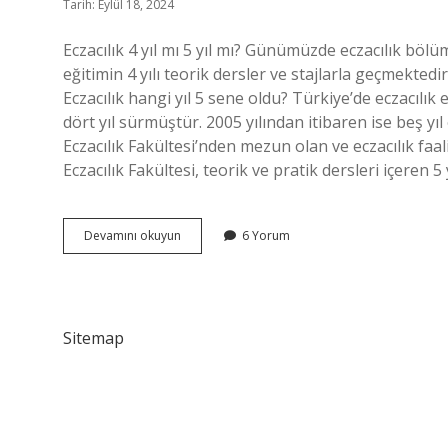
Tarih: Eylül 18, 2024
Eczacılık 4 yıl mı 5 yıl mı? Günümüzde eczacılık bölümü
eğitimin 4 yılı teorik dersler ve stajlarla geçmektedi
Eczacılık hangi yıl 5 sene oldu? Türkiye’de eczacılık e
dört yıl sürmüştür. 2005 yılından itibaren ise beş yı
Eczacılık Fakültesi’nden mezun olan ve eczacılık faa
Eczacılık Fakültesi, teorik ve pratik dersleri içeren 5
Eczacılık
Devamını okuyun
6 Yorum
Beş
Yıl
Mı
Sitemap