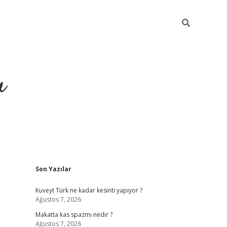
u
Sidebar
Son Yazılar
https://ilbe
Kuveyt Türk ne kadar kesinti yapıyor ?
Ağustos 7, 2026
Makatta kas spazmı nedir ?
Ağustos 7, 2026