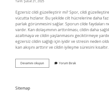
Tarih: Şubat 21, 2025
Egzersiz cildi güzelleştirir mi? Spor, cildi güzelleşti
vücutta hızlanır. Bu şekilde cilt hücrelerine daha fazl
parlak görünmesini sağlar. Sporun cilde faydaları nel
vardır. Kan dolaşımının arttırılması, cildin daha sağ
azaltmaya ve cildin yaşlanmasını geciktirmeye yardımc
egzersiz cildin sağlığı için iyidir ve stresin neden 
kan akışını arttırır ve cildin iyileşme süresini kısaltı
Egzersiz
Devamını okuyun
Yorum Bırak
Yapmak
Cilde
Iyi
Gelir
Mi
Sitemap