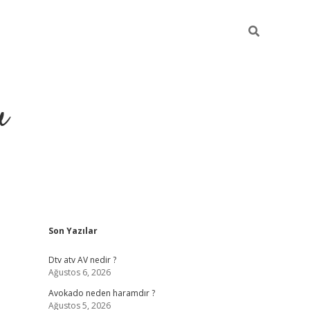
u
Sidebar
Son Yazılar
https://ilbe
Dtv atv AV nedir ?
Ağustos 6, 2026
Avokado neden haramdır ?
Ağustos 5, 2026