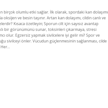
ren birçok olumlu etki sağlar. İlk olarak, spordaki kan dolaşımı
a oksijen ve besin taşınır. Artan kan dolaşımı, cildin canlı ve
erdir? Kısaca özetleyin; Sporun cilt için sayısız avantajı
lıklı bir görünümünü sunar, toksinleri çıkarmaya, stresi
ı olur. Egzersiz yapmak sivilcelere iyi gelir mi? Spor ve
olduğu sivilceyi önler. Vücudun güçlenmesinin sağlanması, cilde
r. Her…