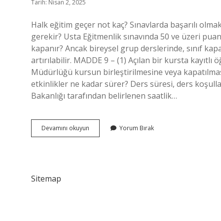
Tarih: Nisan 2, 2025
Halk eğitim geçer not kaç? Sınavlarda başarılı olma
gerekir? Usta Eğitmenlik sınavında 50 ve üzeri puan a
kapanır? Ancak bireysel grup derslerinde, sınıf kapa
artırılabilir. MADDE 9 – (1) Açılan bir kursta kayıtlı 
Müdürlüğü kursun birleştirilmesine veya kapatılması
etkinlikler ne kadar sürer? Ders süresi, ders koşulla
Bakanlığı tarafından belirlenen saatlik…
Halk
Devamını okuyun
Yorum Bırak
Eğitimde
Geçme
Notu
Kaç
Sitemap