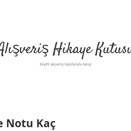
Alışveriş Hikaye Kutus
Keyifli alışveriş tüyolarıyla tanış!
e Notu Kaç