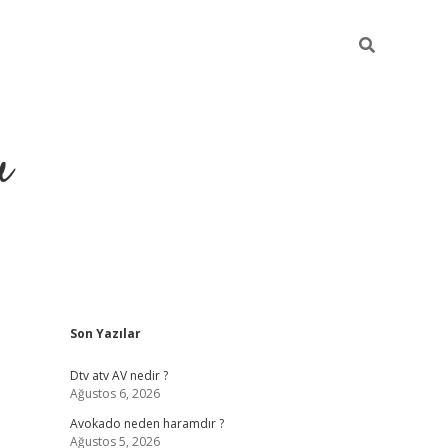
u
Sidebar
Son Yazılar
https://ilbe
Dtv atv AV nedir ?
Ağustos 6, 2026
Avokado neden haramdır ?
Ağustos 5, 2026