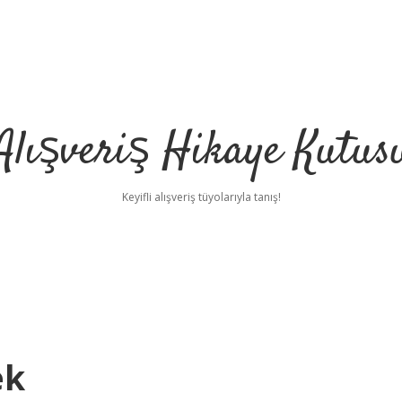
Alışveriş Hikaye Kutus
Keyifli alışveriş tüyolarıyla tanış!
ek