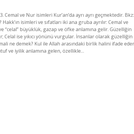
. Cemal ve Nur isimleri Kur’an’da ayrı ayrı geçmektedir. Bkz:
Hakk’ın isimleri ve sıfatları iki ana gruba ayrılır: Cemal ve
ve “celal” büyüklük, gazap ve öfke anlamına gelir. Güzelliğin
; Celal ise yıkıcı yönünü vurgular. İnsanlar olarak güzelliğin
emali ne demek? Kul ile Allah arasındaki birlik halini ifade ede
ütuf ve iyilik anlamına gelen, özellikle…