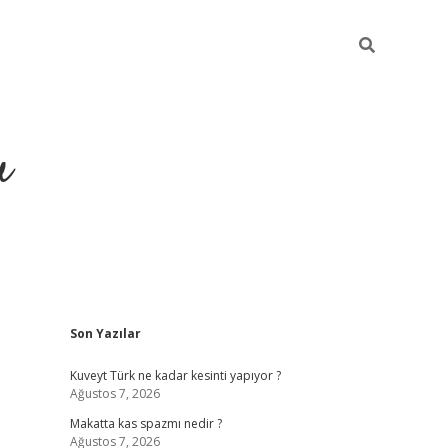
u
Sidebar
Son Yazılar
https://ilbe
Kuveyt Türk ne kadar kesinti yapıyor ?
Ağustos 7, 2026
Makatta kas spazmı nedir ?
Ağustos 7, 2026