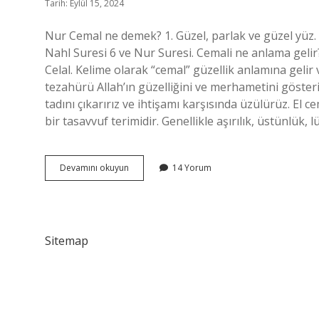
Tarih: Eylül 15, 2024
Nur Cemal ne demek? 1. Güzel, parlak ve güzel yüz. 3
Nahl Suresi 6 ve Nur Suresi. Cemali ne anlama gelir? 
Celal. Kelime olarak “cemal” güzellik anlamına gelir 
tezahürü Allah’ın güzelliğini ve merhametini gösterir
tadını çıkarırız ve ihtişamı karşısında üzülürüz. El c
bir tasavvuf terimidir. Genellikle aşırılık, üstünlük, l
Nur
Devamını okuyun
14 Yorum
Cemali
Ne
Demek
Sitemap