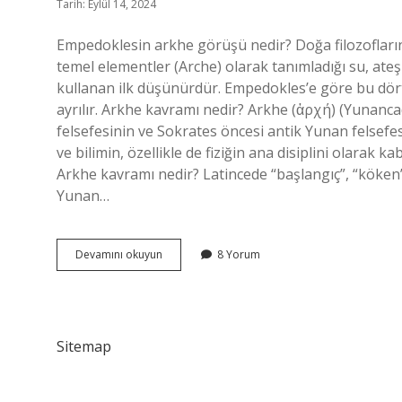
Tarih: Eylül 14, 2024
Empedoklesin arkhe görüşü nedir? Doğa filozofları
temel elementler (Arche) olarak tanımladığı su, ate
kullanan ilk düşünürdür. Empedokles’e göre bu dört 
ayrılır. Arkhe kavramı nedir? Arkhe (ἀρχή) (Yunancada
felsefesinin ve Sokrates öncesi antik Yunan felsefe
ve bilimin, özellikle de fiziğin ana disiplini olarak k
Arkhe kavramı nedir? Latincede “başlangıç”, “köken
Yunan…
Empedokles
Devamını okuyun
8 Yorum
E
Göre
Arkhe
Nedir
Sitemap