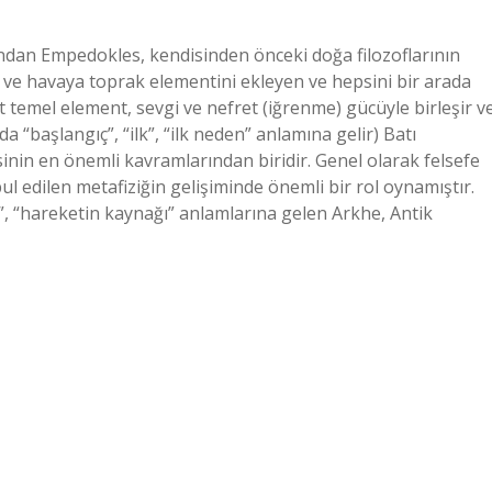
ndan Empedokles, kendisinden önceki doğa filozoflarının
ş ve havaya toprak elementini ekleyen ve hepsini bir arada
temel element, sevgi ve nefret (iğrenme) gücüyle birleşir v
 “başlangıç”, “ilk”, “ilk neden” anlamına gelir) Batı
sinin en önemli kavramlarından biridir. Genel olarak felsefe
abul edilen metafiziğin gelişiminde önemli bir rol oynamıştır.
”, “hareketin kaynağı” anlamlarına gelen Arkhe, Antik