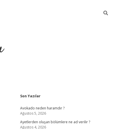
u
Sidebar
Son Yazılar
https://ilbe
Avokado neden haramdır ?
Ağustos 5, 2026
Ayetlerden oluşan bölümlere ne ad verilir ?
Ağustos 4, 2026