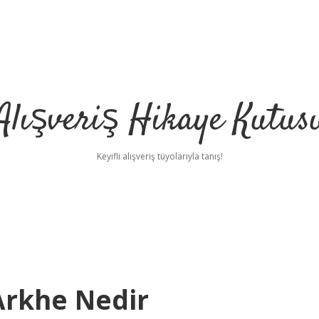
Alışveriş Hikaye Kutus
Keyifli alışveriş tüyolarıyla tanış!
Arkhe Nedir