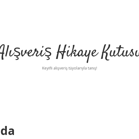
Alışveriş Hikaye Kutus
Keyifli alışveriş tüyolarıyla tanış!
nda