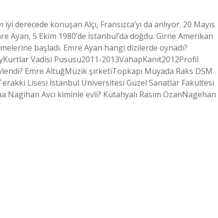
ı iyi derecede konuşan Alçı, Fransızca’yı da anlıyor. 20 Mayıs
mre Ayan, 5 Ekim 1980’de İstanbul’da doğdu. Girne Amerikan
elerine başladı. Emre Ayan hangi dizilerde oynadı?
ayKurtlar Vadisi Pususu2011-2013VahapKanıt2012Profil
evlendi? Emre AltuğMüzik şirketiTopkapı Müyada Raks DSM
erakki Lisesi İstanbul Üniversitesi Güzel Sanatlar Fakültesi
 daha Nagihan Avcı kiminle evli? Kütahyalı Rasim OzanNagehan