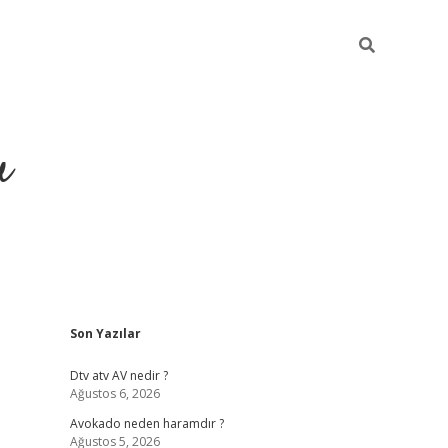
u
Sidebar
Son Yazılar
https://ilbe
Dtv atv AV nedir ?
Ağustos 6, 2026
Avokado neden haramdır ?
Ağustos 5, 2026