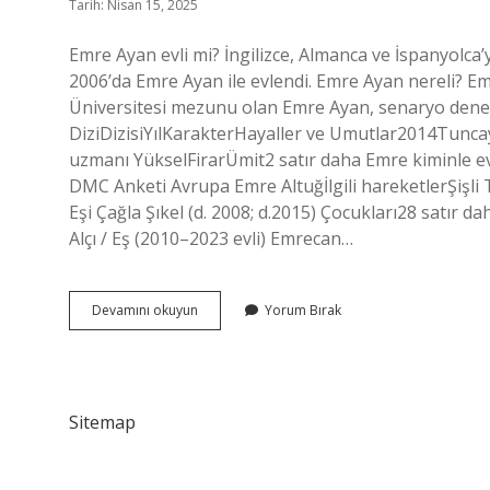
Tarih: Nisan 15, 2025
Emre Ayan evli mi? İngilizce, Almanca ve İspanyolca’y
2006’da Emre Ayan ile evlendi. Emre Ayan nereli? E
Üniversitesi mezunu olan Emre Ayan, senaryo denem
DiziDizisiYılKarakterHayaller ve Umutlar2014Tunc
uzmanı YükselFirarÜmit2 satır daha Emre kiminle 
DMC Anketi Avrupa Emre Altuğİlgili hareketlerŞişli T
Eşi Çağla Şıkel (d. 2008; d.2015) Çocukları28 satır
Alçı / Eş (2010–2023 evli) Emrecan…
Emre
Devamını okuyun
Yorum Bırak
Ayan
Kaç
Yaşında
Sitemap